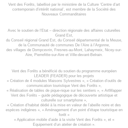
Vent des Forêts, labellisé par le ministère de la Culture ‘Centre d’art
contemporain d’intérêt national’, est membre de
la Société des
Nouveaux Commanditaires
Avec le soutien de l’
Etat – direction régionale des affaires cuturelles
Grand Est
,
du
Conseil régional Grand Est
, du
Conseil départemental de la Meuse
,
de la
Communauté de communes De l’Aire à l’Argonne
,
des villages de
Dompcevrin
,
Fresnes-au-Mont
,
Lahaymeix
,
Nicey-sur-
Aire
,
Pierrefitte-sur-Aire
et
Ville-devant-Belrain
.
Vent des Forêts a bénéficié du soutien du programme européen
LEADER (FEADER)
pour les projets
«
Création de 4 modules Maisons Sylvestres
», «
Création d’outils de
communication touristique Vent des Forêts
»,
« Réalisation de tables de pique-nique sur les sentiers », «
ArtMapper
Vent des Forêts
– guide pédagogique de découverte artistique et
culturelle sur smartphone »,
«
Création d’habitat dédié à la mise en valeur de l’abeille noire et des
espèces indigène
s », «
Aménagement d’un point d’étape touristique en
forêt
»
«
Application mobile d’aide à la visite Vent des Forêts
», et «
Equipement d’un atelier de création
».