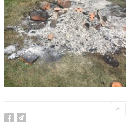
Hau
de
pag