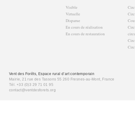
Visible
Circ
Virtuelle
Circ
Disparue
Cour
En cours de réalisation
Circ
En cours de restauration
circ
Circ
Circ
Vent des Forêts, Espace rural d’art contemporain
Mairie, 21 rue des Tassons 55 260 Fresnes-au-Mont, France
Tél. +33 (0)3 29 71 01 95
contact@ventdesforets.org