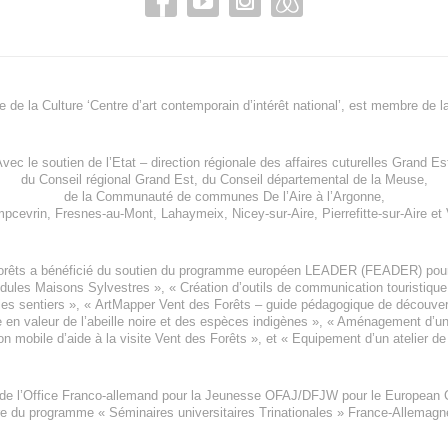
re de la Culture ‘Centre d’art contemporain d’intérêt national’, est membre de
l
vec le soutien de l’
Etat – direction régionale des affaires cuturelles Grand Es
du
Conseil régional Grand Est
, du
Conseil départemental de la Meuse
,
de la
Communauté de communes De l’Aire à l’Argonne
,
pcevrin
,
Fresnes-au-Mont
,
Lahaymeix
,
Nicey-sur-Aire
,
Pierrefitte-sur-Aire
et
orêts a bénéficié du soutien du programme européen
LEADER (FEADER)
pour
odules Maisons Sylvestres
», «
Création d’outils de communication touristiqu
les sentiers », «
ArtMapper Vent des Forêts
– guide pédagogique de découverte
e en valeur de l’abeille noire et des espèces indigène
s », «
Aménagement d’un p
on mobile d’aide à la visite Vent des Forêts
», et «
Equipement d’un atelier de
 de l’Office Franco-allemand pour la Jeunesse
OFAJ/DFJW
pour le
European C
re du programme « Séminaires universitaires Trinationales » France-Allemag