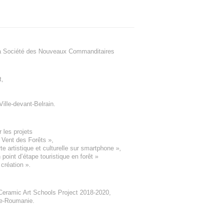
a Société des Nouveaux Commanditaires
t
,
Ville-devant-Belrain
.
 les projets
e Vent des Forêts
»,
 artistique et culturelle sur smartphone »,
oint d’étape touristique en forêt
»
 création
».
eramic Art Schools Project 2018-2020
,
ne-Roumanie.