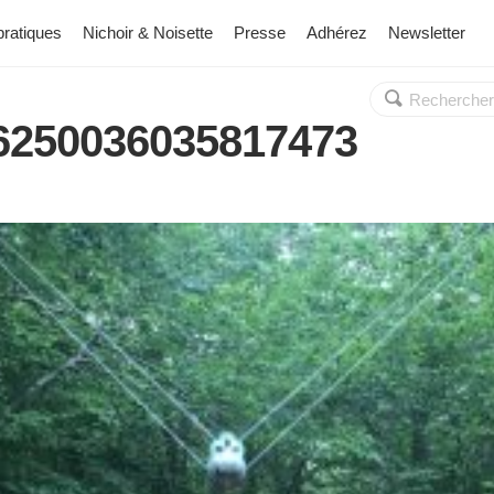
pratiques
Nichoir & Noisette
Presse
Adhérez
Newsletter
Rechercher :
OK
86250036035817473