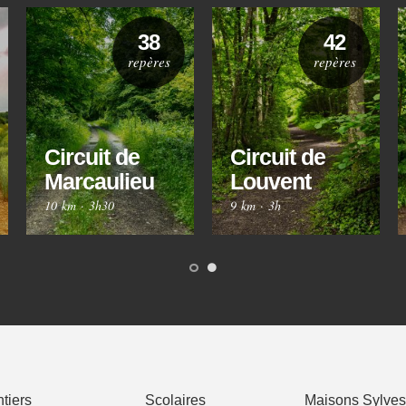
38
42
repères
repères
Circuit de
Circuit de
Marcaulieu
Louvent
10 km
·
3h30
9 km
·
3h
tiers
Scolaires
Maisons Sylves