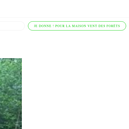
JE DONNE ! POUR LA MAISON VENT DES FORÊTS