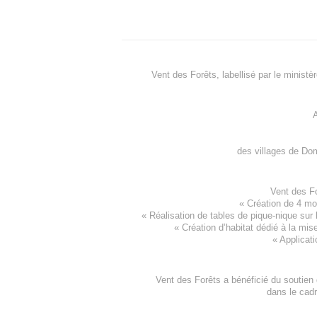
Vent des Forêts, labellisé par le ministè
A
des villages de
Dom
Vent des F
«
Création de 4 m
« Réalisation de tables de pique-nique sur 
«
Création d’habitat dédié à la mis
«
Applicati
Vent des Forêts a bénéficié du soutien
dans le cad