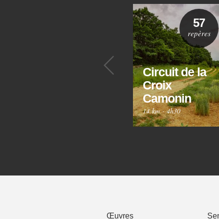
57
repères
Précédent
Circuit de la
Croix
Camonin
14 km
·
4h30
Œuvres
Sen