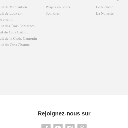
uit de Marcaulieu
Projets en cours
Le Nichoir
uit de Louvent
Scolaires
La Noisette
t circuit
uit des Trois Fontaines
uit du Gros Caillou
uit de la Croix Camonin
uit du Gros Charme
Rejoignez-nous sur