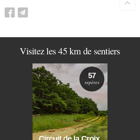
de
pag
Visitez les 45 km de sentiers
57
repères
Circuit de la Croix
Circ