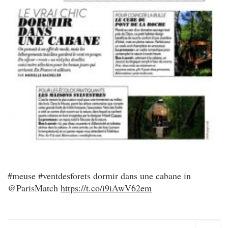
#meuse #ventdesforets dormir dans une cabane in
@ParisMatch
https://t.co/i9iAwV62em
Hau