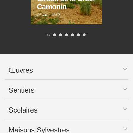
Camonin
Mar
14 km
·
4h30
10 km
Œuvres
Sentiers
Scolaires
Maisons Sylvestres