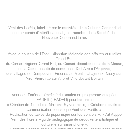
Vent des Forêts, labellisé par le ministère de la Culture ‘Centre d’art
contemporain d’intérêt national’, est membre de
la Société des
Nouveaux Commanditaires
Avec le soutien de l’
Etat – direction régionale des affaires cuturelles
Grand Est
,
du
Conseil régional Grand Est
, du
Conseil départemental de la Meuse
,
de la
Communauté de communes De l’Aire à l’Argonne
,
des villages de
Dompcevrin
,
Fresnes-au-Mont
,
Lahaymeix
,
Nicey-sur-
Aire
,
Pierrefitte-sur-Aire
et
Ville-devant-Belrain
.
Vent des Forêts a bénéficié du soutien du programme européen
LEADER (FEADER)
pour les projets
«
Création de 4 modules Maisons Sylvestres
», «
Création d’outils de
communication touristique Vent des Forêts
»,
« Réalisation de tables de pique-nique sur les sentiers », «
ArtMapper
Vent des Forêts
– guide pédagogique de découverte artistique et
culturelle sur smartphone »,