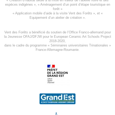
«
Création d’habitat dédié à la mise en valeur de l’abeille noire et des
espèces indigène
s », «
Aménagement d’un point d’étape touristique en
forêt
»
«
Application mobile d’aide à la visite Vent des Forêts
», et «
Equipement d’un atelier de création
».
Vent des Forêts a bénéficié du soutien de l’Office Franco-allemand pour
la Jeunesse
OFAJ/DFJW
pour le
European Ceramic Art Schools Project
2018-2020
,
dans le cadre du programme « Séminaires universitaires Trinationales »
France-Allemagne-Roumanie.