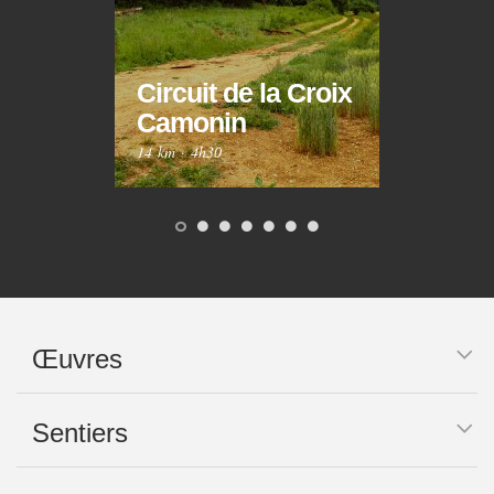
Circuit de la Croix
Circ
Camonin
Mar
14 km
·
4h30
10 km
Œuvres
Sentiers