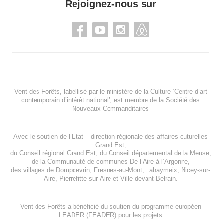
Rejoignez-nous sur
Vent des Forêts, labellisé par le ministère de la Culture ‘Centre d’art
contemporain d’intérêt national’, est membre de
la Société des
Nouveaux Commanditaires
Avec le soutien de l’
Etat – direction régionale des affaires cuturelles
Grand Est
,
du
Conseil régional Grand Est
, du
Conseil départemental de la Meuse
,
de la
Communauté de communes De l’Aire à l’Argonne
,
des villages de
Dompcevrin
,
Fresnes-au-Mont
,
Lahaymeix
,
Nicey-sur-
Aire
,
Pierrefitte-sur-Aire
et
Ville-devant-Belrain
.
Vent des Forêts a bénéficié du soutien du programme européen
LEADER (FEADER)
pour les projets