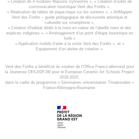
«
Création de 4 modules Maisons Sylvestres
», «
Création d’outils de
communication touristique Vent des Forêts
»,
« Réalisation de tables de pique-nique sur les sentiers », «
ArtMapper
Vent des Forêts
– guide pédagogique de découverte artistique et
culturelle sur smartphone »,
«
Création d’habitat dédié à la mise en valeur de l’abeille noire et des
espèces indigène
s », «
Aménagement d’un point d’étape touristique en
forêt
»
«
Application mobile d’aide à la visite Vent des Forêts
», et «
Equipement d’un atelier de création
».
Vent des Forêts a bénéficié du soutien de l’Office Franco-allemand pour
la Jeunesse
OFAJ/DFJW
pour le
European Ceramic Art Schools Project
2018-2020
,
dans le cadre du programme « Séminaires universitaires Trinationales »
France-Allemagne-Roumanie.