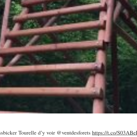
sbicker Tourelle d’y voir @ventdesforets
https://t.co/S03ABe