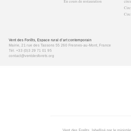
En cours de restauration
circ
Circ
Circ
Vent des Forêts, Espace rural d’art contemporain
Mairie, 21 rue des Tassons 55 260 Fresnes-au-Mont, France
Tél. +33 (0)3 29 71 01 95
contact@ventdesforets.org
Vent des Forêts, labellisé par le ministè