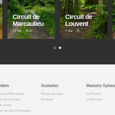
Circuit de
Circuit de
Marcaulieu
Louvent
10 km
·
3h30
9 km
·
3h
tiers
Scolaires
Maisons Sylves
uit de Marcaulieu
Projets en cours
Le Nichoir
uit de Louvent
Scolaires
La Noisette
t circuit
uit des Trois Fontaines