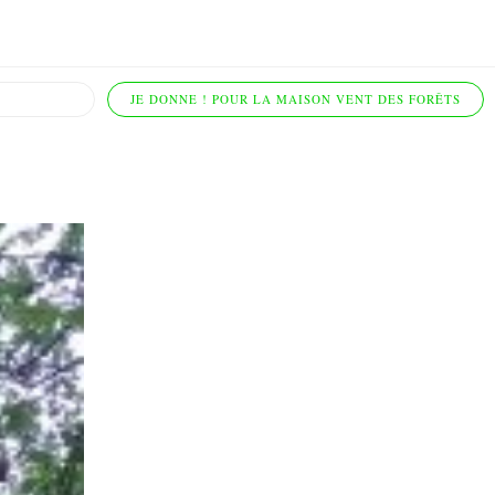
JE DONNE ! POUR LA MAISON VENT DES FORÊTS