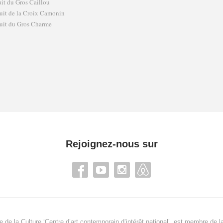
uit du Gros Caillou
uit de la Croix Camonin
uit du Gros Charme
Rejoignez-nous sur
re de la Culture ‘Centre d’art contemporain d’intérêt national’, est membre de
l