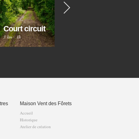
Suivant
Circuit des
Ci
Trois
Court circuit
Gr
Fontaines
3 km
·
1h
8 km
·
2h30
12 
tres
Maison Vent des Fôrets
Accueil
Historique
Atelier de création