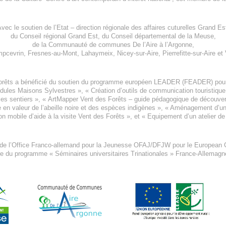
vec le soutien de l’
Etat – direction régionale des affaires cuturelles Grand Es
du
Conseil régional Grand Est
, du
Conseil départemental de la Meuse
,
de la
Communauté de communes De l’Aire à l’Argonne
,
pcevrin
,
Fresnes-au-Mont
,
Lahaymeix
,
Nicey-sur-Aire
,
Pierrefitte-sur-Aire
et
orêts a bénéficié du soutien du programme européen
LEADER (FEADER)
pour
odules Maisons Sylvestres
», «
Création d’outils de communication touristiqu
les sentiers », «
ArtMapper Vent des Forêts
– guide pédagogique de découverte
e en valeur de l’abeille noire et des espèces indigène
s », «
Aménagement d’un p
on mobile d’aide à la visite Vent des Forêts
», et «
Equipement d’un atelier de
 de l’Office Franco-allemand pour la Jeunesse
OFAJ/DFJW
pour le
European C
re du programme « Séminaires universitaires Trinationales » France-Allemag