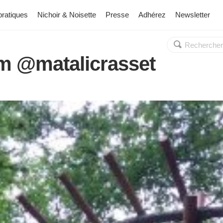
pratiques
Nichoir & Noisette
Presse
Adhérez
Newsletter
Rechercher :
OK
m @matalicrasset