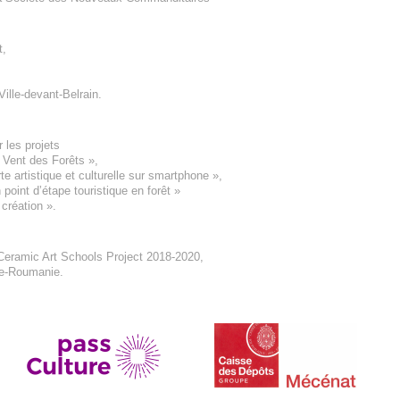
t
,
Ville-devant-Belrain
.
 les projets
e Vent des Forêts
»,
 artistique et culturelle sur smartphone »,
oint d’étape touristique en forêt
»
 création
».
eramic Art Schools Project 2018-2020
,
ne-Roumanie.