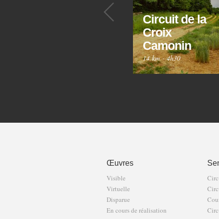
Précédent
Circuit de la
Croix
Camonin
14 km
·
4h30
Œuvres
Sen
Visible
Circ
Virtuelle
Circ
Disparue
Cour
En cours de réalisation
Circ