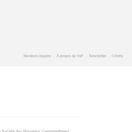
Mentions légales
À propos de VdF
Newsletter
Crédits
a Société des Nouveaux Commanditaires