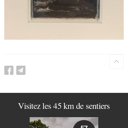
Hau
de
pag
Visitez les 45 km de sentiers