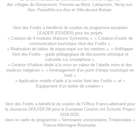
des villages de
Dompcevrin
,
Fresnes-au-Mont
,
Lahaymeix
,
Nicey-sur-
Aire
,
Pierrefitte-sur-Aire
et
Ville-devant-Belrain
.
Vent des Forêts a bénéficié du soutien du programme européen
LEADER (FEADER)
pour les projets
«
Création de 4 modules Maisons Sylvestres
», «
Création d’outils de
communication touristique Vent des Forêts
»,
« Réalisation de tables de pique-nique sur les sentiers », «
ArtMapper
Vent des Forêts
– guide pédagogique de découverte artistique et
culturelle sur smartphone »,
«
Création d’habitat dédié à la mise en valeur de l’abeille noire et des
espèces indigène
s », «
Aménagement d’un point d’étape touristique en
forêt
»
«
Application mobile d’aide à la visite Vent des Forêts
», et «
Equipement d’un atelier de création
».
Vent des Forêts a bénéficié du soutien de l’Office Franco-allemand pour
la Jeunesse
OFAJ/DFJW
pour le
European Ceramic Art Schools Project
2018-2020
,
dans le cadre du programme « Séminaires universitaires Trinationales »
France-Allemagne-Roumanie.