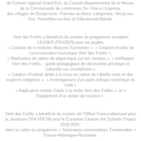
du
Conseil régional Grand Est
, du
Conseil départemental de la Meuse
,
de la
Communauté de communes De l’Aire à l’Argonne
,
des villages de
Dompcevrin
,
Fresnes-au-Mont
,
Lahaymeix
,
Nicey-sur-
Aire
,
Pierrefitte-sur-Aire
et
Ville-devant-Belrain
.
Vent des Forêts a bénéficié du soutien du programme européen
LEADER (FEADER)
pour les projets
«
Création de 4 modules Maisons Sylvestres
», «
Création d’outils de
communication touristique Vent des Forêts
»,
« Réalisation de tables de pique-nique sur les sentiers », «
ArtMapper
Vent des Forêts
– guide pédagogique de découverte artistique et
culturelle sur smartphone »,
«
Création d’habitat dédié à la mise en valeur de l’abeille noire et des
espèces indigène
s », «
Aménagement d’un point d’étape touristique en
forêt
»
«
Application mobile d’aide à la visite Vent des Forêts
», et «
Equipement d’un atelier de création
».
Vent des Forêts a bénéficié du soutien de l’Office Franco-allemand pour
la Jeunesse
OFAJ/DFJW
pour le
European Ceramic Art Schools Project
2018-2020
,
dans le cadre du programme « Séminaires universitaires Trinationales »
France-Allemagne-Roumanie.