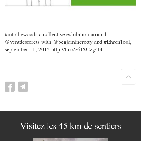
#intothewoods a collective exhibition around
@ventdesforets with @benjamincrotty and #EhrenTool,
september 11, 2015
http://t.co/z6IXCzg4bL
Hau
de
pag
Visitez les 45 km de sentiers