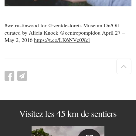
#wetrustinwood for @ventdesforets Museum On/Off
curated by Alicia Knock @centrepompidou April 27 –
May 2, 2016
https://t.co/LK6NVc0Xcl
Hau
de
pag
Visitez les 45 km de sentiers