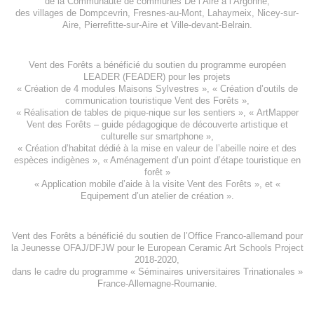
de la
Communauté de communes De l’Aire à l’Argonne
,
des villages de
Dompcevrin
,
Fresnes-au-Mont
,
Lahaymeix
,
Nicey-sur-
Aire
,
Pierrefitte-sur-Aire
et
Ville-devant-Belrain
.
Vent des Forêts a bénéficié du soutien du programme européen
LEADER (FEADER)
pour les projets
«
Création de 4 modules Maisons Sylvestres
», «
Création d’outils de
communication touristique Vent des Forêts
»,
« Réalisation de tables de pique-nique sur les sentiers », «
ArtMapper
Vent des Forêts
– guide pédagogique de découverte artistique et
culturelle sur smartphone »,
«
Création d’habitat dédié à la mise en valeur de l’abeille noire et des
espèces indigène
s », «
Aménagement d’un point d’étape touristique en
forêt
»
«
Application mobile d’aide à la visite Vent des Forêts
», et «
Equipement d’un atelier de création
».
Vent des Forêts a bénéficié du soutien de l’Office Franco-allemand pour
la Jeunesse
OFAJ/DFJW
pour le
European Ceramic Art Schools Project
2018-2020
,
dans le cadre du programme « Séminaires universitaires Trinationales »
France-Allemagne-Roumanie.