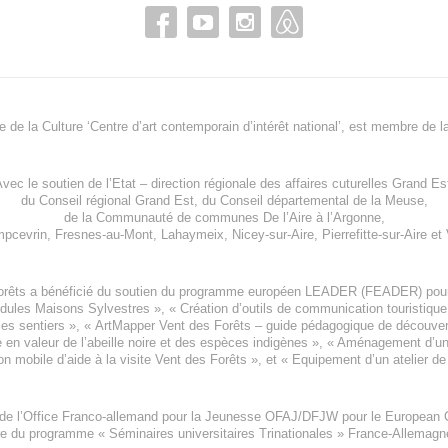
re de la Culture ‘Centre d’art contemporain d’intérêt national’, est membre de
l
vec le soutien de l’
Etat – direction régionale des affaires cuturelles Grand Es
du
Conseil régional Grand Est
, du
Conseil départemental de la Meuse
,
de la
Communauté de communes De l’Aire à l’Argonne
,
pcevrin
,
Fresnes-au-Mont
,
Lahaymeix
,
Nicey-sur-Aire
,
Pierrefitte-sur-Aire
et
orêts a bénéficié du soutien du programme européen
LEADER (FEADER)
pour
odules Maisons Sylvestres
», «
Création d’outils de communication touristiqu
les sentiers », «
ArtMapper Vent des Forêts
– guide pédagogique de découverte
e en valeur de l’abeille noire et des espèces indigène
s », «
Aménagement d’un p
on mobile d’aide à la visite Vent des Forêts
», et «
Equipement d’un atelier de
 de l’Office Franco-allemand pour la Jeunesse
OFAJ/DFJW
pour le
European C
re du programme « Séminaires universitaires Trinationales » France-Allemag