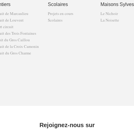
tiers
Scolaires
Maisons Sylves
uit de Marcaulieu
Projets en cours
Le Nichoir
uit de Louvent
Scolaires
La Noisette
t circuit
uit des Trois Fontaines
uit du Gros Caillou
uit de la Croix Camonin
uit du Gros Charme
Rejoignez-nous sur