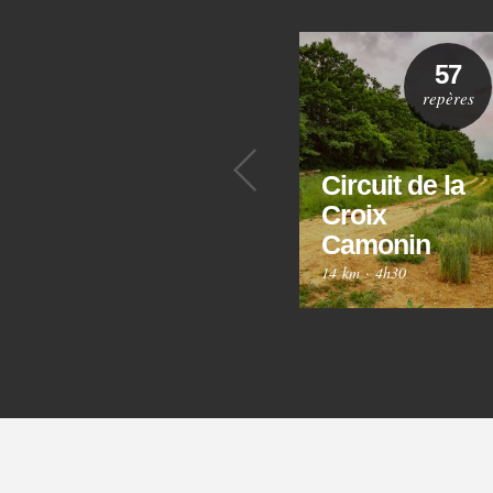
57
repères
Précédent
Circuit de la
Croix
Camonin
14 km
·
4h30