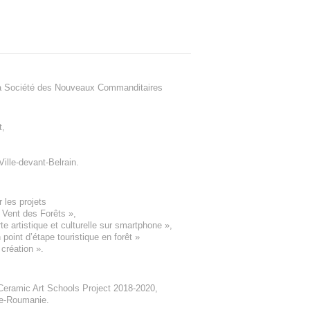
a Société des Nouveaux Commanditaires
t
,
Ville-devant-Belrain
.
 les projets
e Vent des Forêts
»,
 artistique et culturelle sur smartphone »,
oint d’étape touristique en forêt
»
 création
».
eramic Art Schools Project 2018-2020
,
ne-Roumanie.