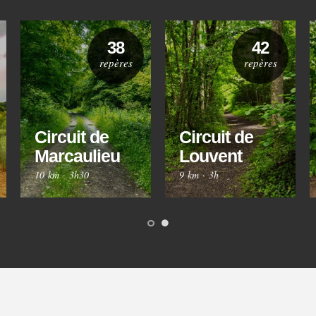
38
42
repères
repères
Circuit de
Circuit de
Marcaulieu
Louvent
10 km
·
3h30
9 km
·
3h