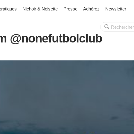
pratiques
Nichoir & Noisette
Presse
Adhérez
Newsletter
Rechercher :
OK
om @nonefutbolclub