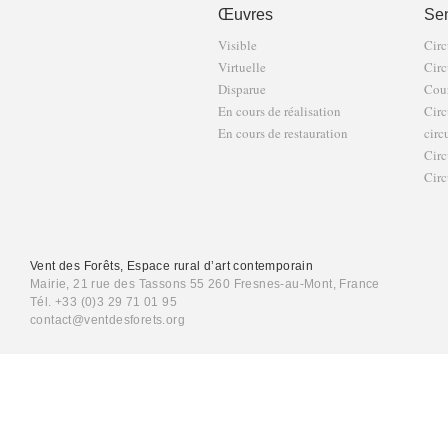
Œuvres
Sen
Visible
Circ
Virtuelle
Circ
Disparue
Cour
En cours de réalisation
Circ
En cours de restauration
circ
Circ
Circ
Vent des Forêts, Espace rural d’art contemporain
Mairie, 21 rue des Tassons 55 260 Fresnes-au-Mont, France
Tél. +33 (0)3 29 71 01 95
contact@ventdesforets.org