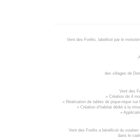
Vent des Forêts, labellisé par le ministè
A
des villages de
Dom
Vent des F
«
Création de 4 m
« Réalisation de tables de pique-nique sur 
«
Création d’habitat dédié à la mis
«
Applicati
Vent des Forêts a bénéficié du soutien
dans le cad