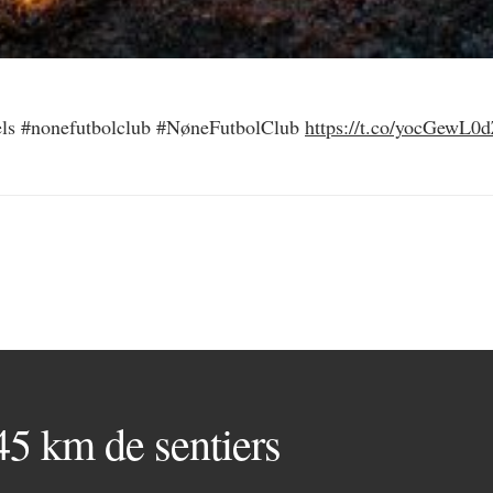
els #nonefutbolclub #NøneFutbolClub
https://t.co/yocGewL0
 45 km de sentiers