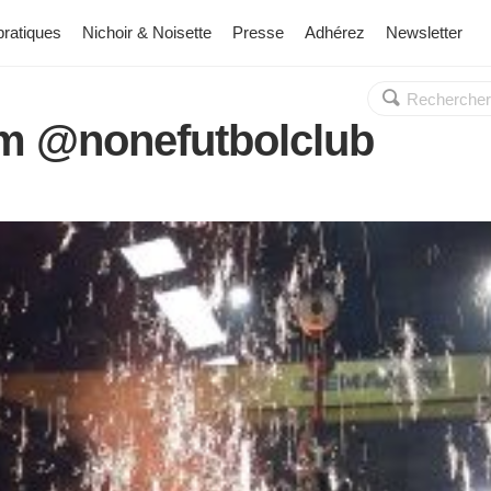
pratiques
Nichoir & Noisette
Presse
Adhérez
Newsletter
Rechercher :
OK
om @nonefutbolclub