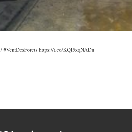
n / #VentDesForets
https://t.co/KQI5xqNADn