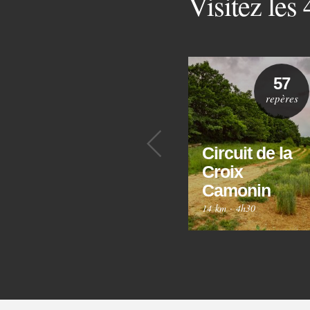
Visitez les
57
repères
Précédent
Circuit de la
Croix
Camonin
14 km
·
4h30