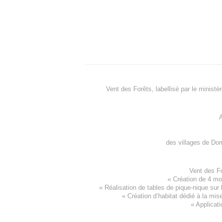
Vent des Forêts, labellisé par le ministè
A
des villages de
Dom
Vent des F
«
Création de 4 m
« Réalisation de tables de pique-nique sur 
«
Création d’habitat dédié à la mis
«
Applicati