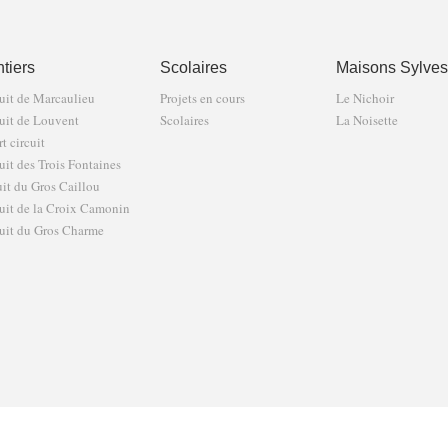
tiers
Scolaires
Maisons Sylves
uit de Marcaulieu
Projets en cours
Le Nichoir
uit de Louvent
Scolaires
La Noisette
t circuit
uit des Trois Fontaines
uit du Gros Caillou
uit de la Croix Camonin
uit du Gros Charme