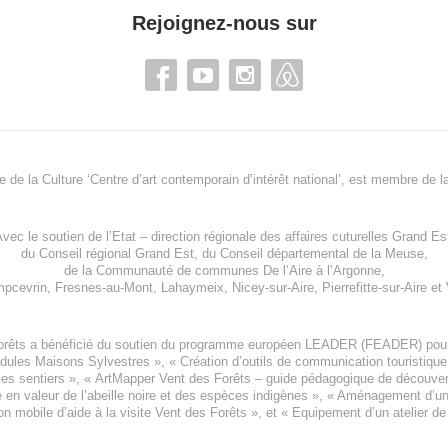
Rejoignez-nous sur
re de la Culture ‘Centre d’art contemporain d’intérêt national’, est membre de
l
vec le soutien de l’
Etat – direction régionale des affaires cuturelles Grand Es
du
Conseil régional Grand Est
, du
Conseil départemental de la Meuse
,
de la
Communauté de communes De l’Aire à l’Argonne
,
pcevrin
,
Fresnes-au-Mont
,
Lahaymeix
,
Nicey-sur-Aire
,
Pierrefitte-sur-Aire
et
orêts a bénéficié du soutien du programme européen
LEADER (FEADER)
pour
odules Maisons Sylvestres
», «
Création d’outils de communication touristiqu
les sentiers », «
ArtMapper Vent des Forêts
– guide pédagogique de découverte
e en valeur de l’abeille noire et des espèces indigène
s », «
Aménagement d’un p
on mobile d’aide à la visite Vent des Forêts
», et «
Equipement d’un atelier de