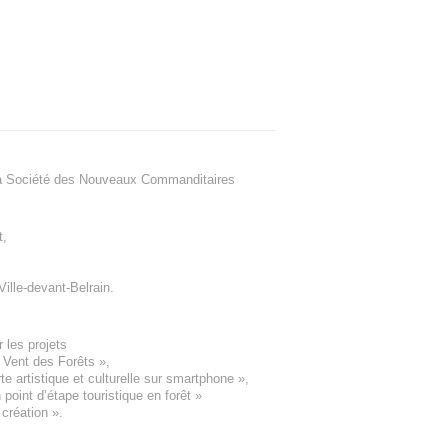
a Société des Nouveaux Commanditaires
t
,
Ville-devant-Belrain
.
 les projets
e Vent des Forêts
»,
 artistique et culturelle sur smartphone »,
oint d’étape touristique en forêt
»
 création
».