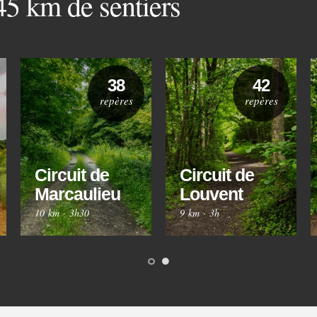
 45 km de sentiers
38
42
repères
repères
Circuit de
Circuit de
Marcaulieu
Louvent
10 km
·
3h30
9 km
·
3h