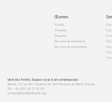
Œuvres
Sen
Visible
Circ
Virtuelle
Circ
Disparue
Cour
En cours de réalisation
Circ
En cours de restauration
circ
Circ
Circ
Vent des Forêts, Espace rural d’art contemporain
Mairie, 21 rue des Tassons 55 260 Fresnes-au-Mont, France
Tél. +33 (0)3 29 71 01 95
contact@ventdesforets.org