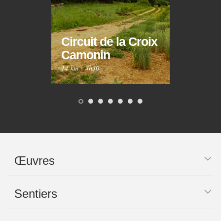
Circuit de la Croix
Circ
Camonin
Mar
14 km
·
4h30
10 km
Œuvres
Sentiers