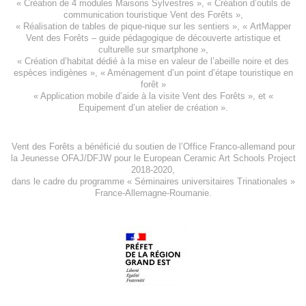
«
Création de 4 modules Maisons Sylvestres
», «
Création d’outils de
communication touristique Vent des Forêts
»,
« Réalisation de tables de pique-nique sur les sentiers », «
ArtMapper
Vent des Forêts
– guide pédagogique de découverte artistique et
culturelle sur smartphone »,
«
Création d’habitat dédié à la mise en valeur de l’abeille noire et des
espèces indigène
s », «
Aménagement d’un point d’étape touristique en
forêt
»
«
Application mobile d’aide à la visite Vent des Forêts
», et «
Equipement d’un atelier de création
».
Vent des Forêts a bénéficié du soutien de l’Office Franco-allemand pour
la Jeunesse
OFAJ/DFJW
pour le
European Ceramic Art Schools Project
2018-2020
,
dans le cadre du programme « Séminaires universitaires Trinationales »
France-Allemagne-Roumanie.