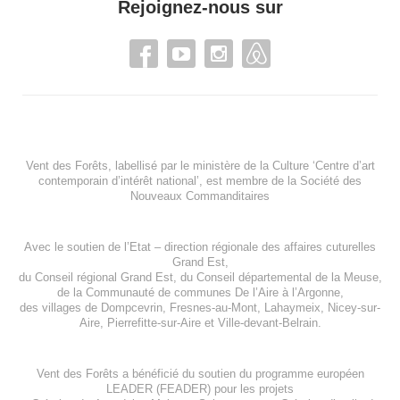
Rejoignez-nous sur
Vent des Forêts, labellisé par le ministère de la Culture ‘Centre d’art
contemporain d’intérêt national’, est membre de
la Société des
Nouveaux Commanditaires
Avec le soutien de l’
Etat – direction régionale des affaires cuturelles
Grand Est
,
du
Conseil régional Grand Est
, du
Conseil départemental de la Meuse
,
de la
Communauté de communes De l’Aire à l’Argonne
,
des villages de
Dompcevrin
,
Fresnes-au-Mont
,
Lahaymeix
,
Nicey-sur-
Aire
,
Pierrefitte-sur-Aire
et
Ville-devant-Belrain
.
Vent des Forêts a bénéficié du soutien du programme européen
LEADER (FEADER)
pour les projets