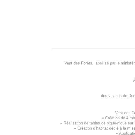
Vent des Forêts, labellisé par le ministè
A
des villages de
Dom
Vent des F
«
Création de 4 m
« Réalisation de tables de pique-nique sur 
«
Création d’habitat dédié à la mis
«
Applicati