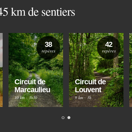
 45 km de sentiers
38
42
repères
repères
Circuit de
Circuit de
Marcaulieu
Louvent
10 km
·
3h30
9 km
·
3h