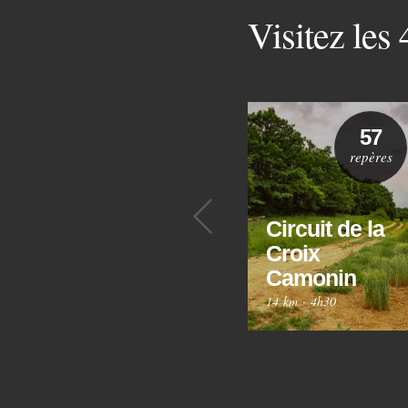
Visitez les
57
repères
Précédent
Circuit de la
Croix
Camonin
14 km
·
4h30