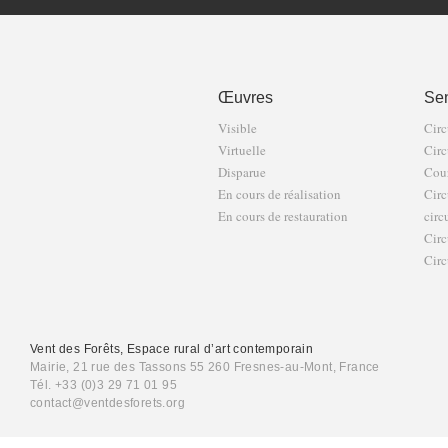
Œuvres
Sen
Visible
Circ
Virtuelle
Circ
Disparue
Cour
En cours de réalisation
Circ
En cours de restauration
circ
Circ
Circ
Vent des Forêts, Espace rural d’art contemporain
Mairie, 21 rue des Tassons 55 260 Fresnes-au-Mont, France
Tél. +33 (0)3 29 71 01 95
contact@ventdesforets.org