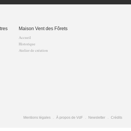
tres
Maison Vent des Fôrets
Accueil
Historique
Atelier de création
Mentions légales
À propos de VdF
Newsletter
Crédits