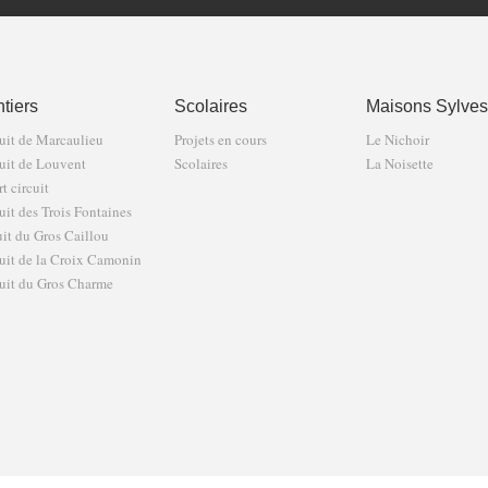
tiers
Scolaires
Maisons Sylves
uit de Marcaulieu
Projets en cours
Le Nichoir
uit de Louvent
Scolaires
La Noisette
t circuit
uit des Trois Fontaines
uit du Gros Caillou
uit de la Croix Camonin
uit du Gros Charme