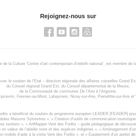
Rejoignez-nous sur
re de la Culture ‘Centre d’art contemporain d’intérêt national’, est membre de
l
vec le soutien de l’
Etat – direction régionale des affaires cuturelles Grand Es
du
Conseil régional Grand Est
, du
Conseil départemental de la Meuse
,
de la
Communauté de communes De l’Aire à l’Argonne
,
pcevrin
,
Fresnes-au-Mont
,
Lahaymeix
,
Nicey-sur-Aire
,
Pierrefitte-sur-Aire
et
orêts a bénéficié du soutien du programme européen
LEADER (FEADER)
pour
odules Maisons Sylvestres
», «
Création d’outils de communication touristiqu
les sentiers », «
ArtMapper Vent des Forêts
– guide pédagogique de découverte
e en valeur de l’abeille noire et des espèces indigène
s », «
Aménagement d’un p
on mobile d’aide à la visite Vent des Forêts
», et «
Equipement d’un atelier de