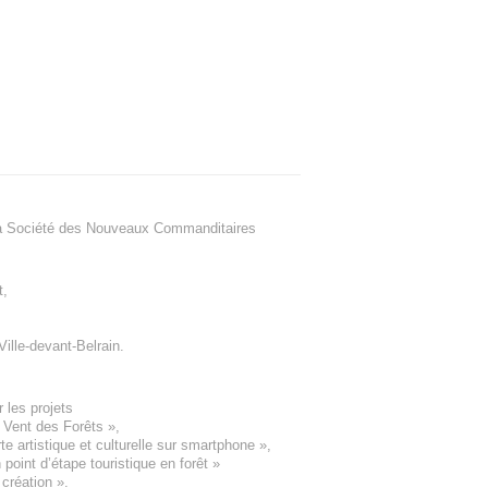
a Société des Nouveaux Commanditaires
t
,
Ville-devant-Belrain
.
 les projets
e Vent des Forêts
»,
 artistique et culturelle sur smartphone »,
oint d’étape touristique en forêt
»
 création
».