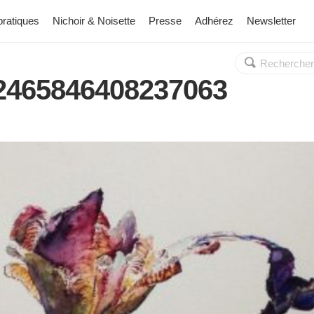
pratiques
Nichoir & Noisette
Presse
Adhérez
Newsletter
Rechercher :
OK
22465846408237063