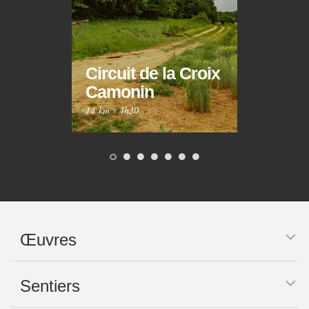
Circuit de la Croix
Circ
Camonin
Mar
14 km
·
4h30
10 km
Œuvres
Sentiers