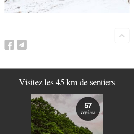
Hau
de
pag
Visitez les 45 km de sentiers
57
repères