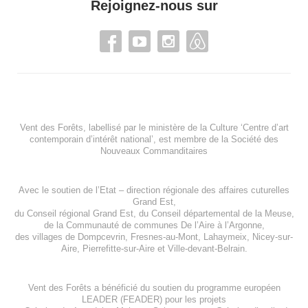
Rejoignez-nous sur
Vent des Forêts, labellisé par le ministère de la Culture ‘Centre d’art
contemporain d’intérêt national’, est membre de
la Société des
Nouveaux Commanditaires
Avec le soutien de l’
Etat – direction régionale des affaires cuturelles
Grand Est
,
du
Conseil régional Grand Est
, du
Conseil départemental de la Meuse
,
de la
Communauté de communes De l’Aire à l’Argonne
,
des villages de
Dompcevrin
,
Fresnes-au-Mont
,
Lahaymeix
,
Nicey-sur-
Aire
,
Pierrefitte-sur-Aire
et
Ville-devant-Belrain
.
Vent des Forêts a bénéficié du soutien du programme européen
LEADER (FEADER)
pour les projets