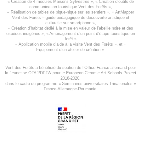
«
Création de 4 modules Maisons Sylvestres
», «
Création d’outils de
communication touristique Vent des Forêts
»,
« Réalisation de tables de pique-nique sur les sentiers », «
ArtMapper
Vent des Forêts
– guide pédagogique de découverte artistique et
culturelle sur smartphone »,
«
Création d’habitat dédié à la mise en valeur de l’abeille noire et des
espèces indigène
s », «
Aménagement d’un point d’étape touristique en
forêt
»
«
Application mobile d’aide à la visite Vent des Forêts
», et «
Equipement d’un atelier de création
».
Vent des Forêts a bénéficié du soutien de l’Office Franco-allemand pour
la Jeunesse
OFAJ/DFJW
pour le
European Ceramic Art Schools Project
2018-2020
,
dans le cadre du programme « Séminaires universitaires Trinationales »
France-Allemagne-Roumanie.