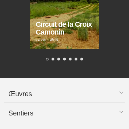
Circuit de la Croix
Circ
Camonin
Mar
14 km
·
4h30
10 km
Œuvres
Sentiers