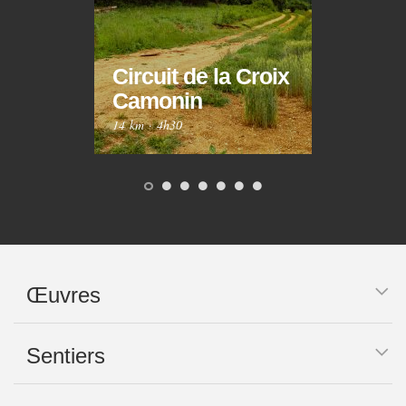
Circuit de la Croix
Circ
Camonin
Mar
14 km
·
4h30
10 km
Œuvres
Sentiers