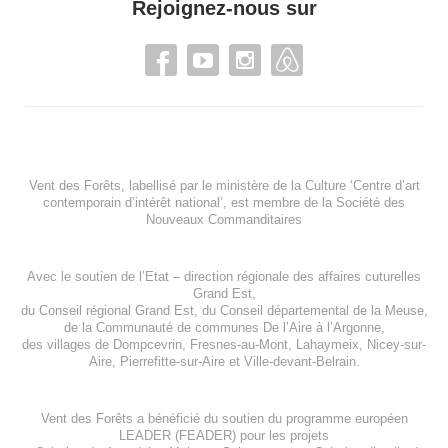
Rejoignez-nous sur
Vent des Forêts, labellisé par le ministère de la Culture ‘Centre d’art
contemporain d’intérêt national’, est membre de
la Société des
Nouveaux Commanditaires
Avec le soutien de l’
Etat – direction régionale des affaires cuturelles
Grand Est
,
du
Conseil régional Grand Est
, du
Conseil départemental de la Meuse
,
de la
Communauté de communes De l’Aire à l’Argonne
,
des villages de
Dompcevrin
,
Fresnes-au-Mont
,
Lahaymeix
,
Nicey-sur-
Aire
,
Pierrefitte-sur-Aire
et
Ville-devant-Belrain
.
Vent des Forêts a bénéficié du soutien du programme européen
LEADER (FEADER)
pour les projets