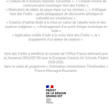
«
Création de 4 modules Maisons Sylvestres
», «
Création d’outils de
communication touristique Vent des Forêts
»,
« Réalisation de tables de pique-nique sur les sentiers », «
ArtMapper
Vent des Forêts
– guide pédagogique de découverte artistique et
culturelle sur smartphone »,
«
Création d’habitat dédié à la mise en valeur de l’abeille noire et des
espèces indigène
s », «
Aménagement d’un point d’étape touristique en
forêt
»
«
Application mobile d’aide à la visite Vent des Forêts
», et «
Equipement d’un atelier de création
».
Vent des Forêts a bénéficié du soutien de l’Office Franco-allemand pour
la Jeunesse
OFAJ/DFJW
pour le
European Ceramic Art Schools Project
2018-2020
,
dans le cadre du programme « Séminaires universitaires Trinationales »
France-Allemagne-Roumanie.