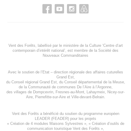
Vent des Forêts, labellisé par le ministère de la Culture ‘Centre d’art
contemporain d’intérêt national’, est membre de
la Société des
Nouveaux Commanditaires
Avec le soutien de l’
Etat – direction régionale des affaires cuturelles
Grand Est
,
du
Conseil régional Grand Est
, du
Conseil départemental de la Meuse
,
de la
Communauté de communes De l’Aire à l’Argonne
,
des villages de
Dompcevrin
,
Fresnes-au-Mont
,
Lahaymeix
,
Nicey-sur-
Aire
,
Pierrefitte-sur-Aire
et
Ville-devant-Belrain
.
Vent des Forêts a bénéficié du soutien du programme européen
LEADER (FEADER)
pour les projets
«
Création de 4 modules Maisons Sylvestres
», «
Création d’outils de
communication touristique Vent des Forêts
»,