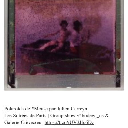
Polaroids de #Meuse par Julien Carreyn
Les Soirées de Paris | Group show @bodega_us &
Galerie Crèvecœur
https://t.co/iUV3Jfc6Dz