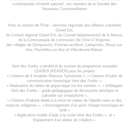
contemporain d’intérêt national’, est membre de
la Société des
Nouveaux Commanditaires
Avec le soutien de l’
Etat – direction régionale des affaires cuturelles
Grand Est
,
du
Conseil régional Grand Est
, du
Conseil départemental de la Meuse
,
de la
Communauté de communes De l’Aire à l’Argonne
,
des villages de
Dompcevrin
,
Fresnes-au-Mont
,
Lahaymeix
,
Nicey-sur-
Aire
,
Pierrefitte-sur-Aire
et
Ville-devant-Belrain
.
Vent des Forêts a bénéficié du soutien du programme européen
LEADER (FEADER)
pour les projets
«
Création de 4 modules Maisons Sylvestres
», «
Création d’outils de
communication touristique Vent des Forêts
»,
« Réalisation de tables de pique-nique sur les sentiers », «
ArtMapper
Vent des Forêts
– guide pédagogique de découverte artistique et
culturelle sur smartphone »,
«
Création d’habitat dédié à la mise en valeur de l’abeille noire et des
espèces indigène
s », «
Aménagement d’un point d’étape touristique en
forêt
»
«
Application mobile d’aide à la visite Vent des Forêts
», et «
Equipement d’un atelier de création
».