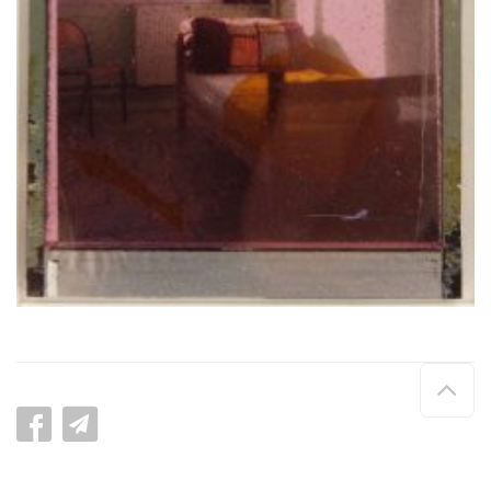
Hau
de
pag