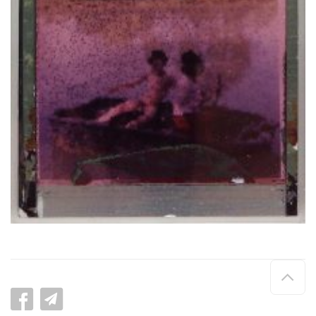
Hau
de
pag