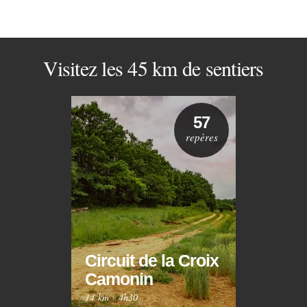
Visitez les 45 km de sentiers
57
repères
Circuit de la Croix
Circ
Camonin
Mar
14 km
·
4h30
10 km