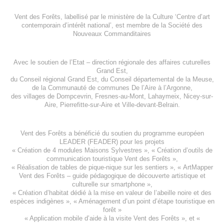
Vent des Forêts, labellisé par le ministère de la Culture ‘Centre d’art
contemporain d’intérêt national’, est membre de
la Société des
Nouveaux Commanditaires
Avec le soutien de l’
Etat – direction régionale des affaires cuturelles
Grand Est
,
du
Conseil régional Grand Est
, du
Conseil départemental de la Meuse
,
de la
Communauté de communes De l’Aire à l’Argonne
,
des villages de
Dompcevrin
,
Fresnes-au-Mont
,
Lahaymeix
,
Nicey-sur-
Aire
,
Pierrefitte-sur-Aire
et
Ville-devant-Belrain
.
Vent des Forêts a bénéficié du soutien du programme européen
LEADER (FEADER)
pour les projets
«
Création de 4 modules Maisons Sylvestres
», «
Création d’outils de
communication touristique Vent des Forêts
»,
« Réalisation de tables de pique-nique sur les sentiers », «
ArtMapper
Vent des Forêts
– guide pédagogique de découverte artistique et
culturelle sur smartphone »,
«
Création d’habitat dédié à la mise en valeur de l’abeille noire et des
espèces indigène
s », «
Aménagement d’un point d’étape touristique en
forêt
»
«
Application mobile d’aide à la visite Vent des Forêts
», et «