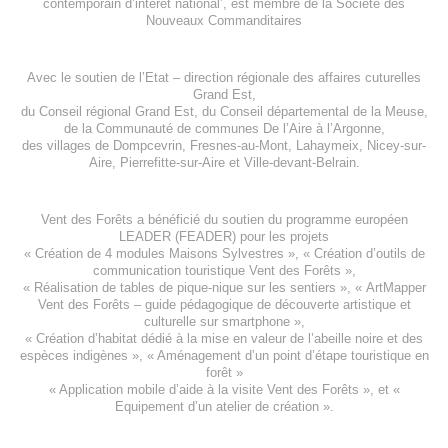
contemporain d’intérêt national’, est membre de
la Société des
Nouveaux Commanditaires
Avec le soutien de l’
Etat – direction régionale des affaires cuturelles
Grand Est
,
du
Conseil régional Grand Est
, du
Conseil départemental de la Meuse
,
de la
Communauté de communes De l’Aire à l’Argonne
,
des villages de
Dompcevrin
,
Fresnes-au-Mont
,
Lahaymeix
,
Nicey-sur-
Aire
,
Pierrefitte-sur-Aire
et
Ville-devant-Belrain
.
Vent des Forêts a bénéficié du soutien du programme européen
LEADER (FEADER)
pour les projets
«
Création de 4 modules Maisons Sylvestres
», «
Création d’outils de
communication touristique Vent des Forêts
»,
« Réalisation de tables de pique-nique sur les sentiers », «
ArtMapper
Vent des Forêts
– guide pédagogique de découverte artistique et
culturelle sur smartphone »,
«
Création d’habitat dédié à la mise en valeur de l’abeille noire et des
espèces indigène
s », «
Aménagement d’un point d’étape touristique en
forêt
»
«
Application mobile d’aide à la visite Vent des Forêts
», et «
Equipement d’un atelier de création
».