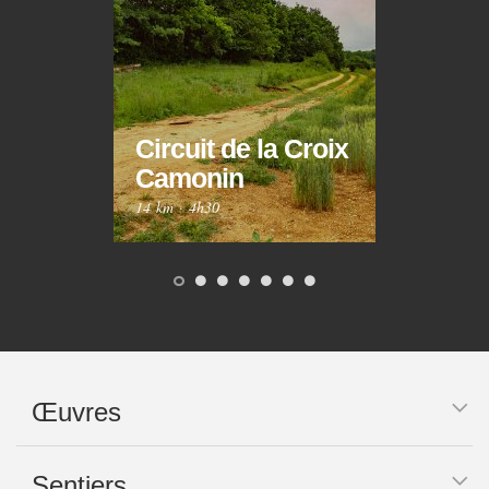
Circuit de la Croix
Circ
Camonin
Mar
14 km
·
4h30
10 km
Œuvres
Sentiers