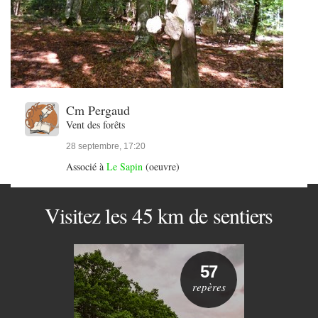
Cm Pergaud
Vent des forêts
28 septembre, 17:20
Associé à
Le Sapin
(oeuvre)
Visitez les 45 km de sentiers
57
repères