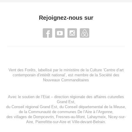
Rejoignez-nous sur
Vent des Forêts, labellisé par le ministère de la Culture ‘Centre d’art
contemporain d’intérêt national’, est membre de
la Société des
Nouveaux Commanditaires
Avec le soutien de l’
Etat – direction régionale des affaires cuturelles
Grand Est
,
du
Conseil régional Grand Est
, du
Conseil départemental de la Meuse
,
de la
Communauté de communes De l’Aire à l’Argonne
,
des villages de
Dompcevrin
,
Fresnes-au-Mont
,
Lahaymeix
,
Nicey-sur-
Aire
,
Pierrefitte-sur-Aire
et
Ville-devant-Belrain
.