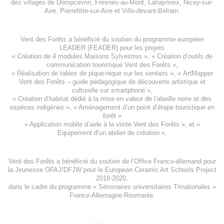
des villages de
Dompcevrin
,
Fresnes-au-Mont
,
Lahaymeix
,
Nicey-sur-
Aire
,
Pierrefitte-sur-Aire
et
Ville-devant-Belrain
.
Vent des Forêts a bénéficié du soutien du programme européen
LEADER (FEADER)
pour les projets
«
Création de 4 modules Maisons Sylvestres
», «
Création d’outils de
communication touristique Vent des Forêts
»,
« Réalisation de tables de pique-nique sur les sentiers », «
ArtMapper
Vent des Forêts
– guide pédagogique de découverte artistique et
culturelle sur smartphone »,
«
Création d’habitat dédié à la mise en valeur de l’abeille noire et des
espèces indigène
s », «
Aménagement d’un point d’étape touristique en
forêt
»
«
Application mobile d’aide à la visite Vent des Forêts
», et «
Equipement d’un atelier de création
».
Vent des Forêts a bénéficié du soutien de l’Office Franco-allemand pour
la Jeunesse
OFAJ/DFJW
pour le
European Ceramic Art Schools Project
2018-2020
,
dans le cadre du programme « Séminaires universitaires Trinationales »
France-Allemagne-Roumanie.