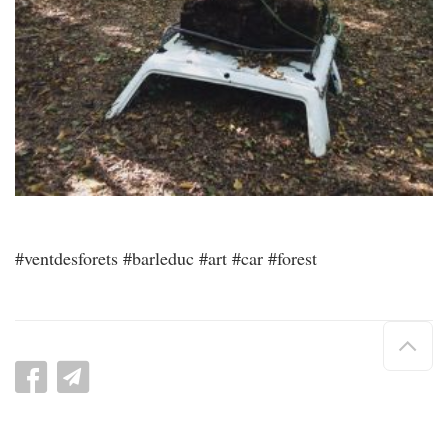
#ventdesforets #barleduc #art #car #forest
Hau
de
pag