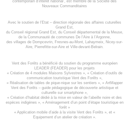
contemporain d’intérêt national’, est membre de
la Société des
Nouveaux Commanditaires
Avec le soutien de l’
Etat – direction régionale des affaires cuturelles
Grand Est
,
du
Conseil régional Grand Est
, du
Conseil départemental de la Meuse
,
de la
Communauté de communes De l’Aire à l’Argonne
,
des villages de
Dompcevrin
,
Fresnes-au-Mont
,
Lahaymeix
,
Nicey-sur-
Aire
,
Pierrefitte-sur-Aire
et
Ville-devant-Belrain
.
Vent des Forêts a bénéficié du soutien du programme européen
LEADER (FEADER)
pour les projets
«
Création de 4 modules Maisons Sylvestres
», «
Création d’outils de
communication touristique Vent des Forêts
»,
« Réalisation de tables de pique-nique sur les sentiers », «
ArtMapper
Vent des Forêts
– guide pédagogique de découverte artistique et
culturelle sur smartphone »,
«
Création d’habitat dédié à la mise en valeur de l’abeille noire et des
espèces indigène
s », «
Aménagement d’un point d’étape touristique en
forêt
»
«
Application mobile d’aide à la visite Vent des Forêts
», et «
Equipement d’un atelier de création
».