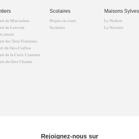
tiers
Scolaires
Maisons Sylves
uit de Marcaulieu
Projets en cours
Le Nichoir
uit de Louvent
Scolaires
La Noisette
t circuit
uit des Trois Fontaines
uit du Gros Caillou
uit de la Croix Camonin
uit du Gros Charme
Rejoignez-nous sur