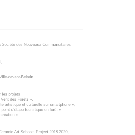
a Société des Nouveaux Commanditaires
t
,
Ville-devant-Belrain
.
 les projets
e Vent des Forêts
»,
 artistique et culturelle sur smartphone »,
oint d’étape touristique en forêt
»
 création
».
eramic Art Schools Project 2018-2020
,