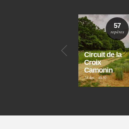
57
repères
Précédent
Circuit de la
Croix
Camonin
14 km
·
4h30