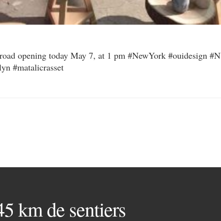
the road opening today May 7, at 1 pm #NewYork #ouidesig
yn #matalicrasset
 45 km de sentiers