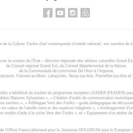
re de la Culture ‘Centre d’art contemporain d’intérêt national’, est membre de
l
vec le soutien de l’
Etat – direction régionale des affaires cuturelles Grand Es
du
Conseil régional Grand Est
, du
Conseil départemental de la Meuse
,
de la
Communauté de communes De l’Aire à l’Argonne
,
pcevrin
,
Fresnes-au-Mont
,
Lahaymeix
,
Nicey-sur-Aire
,
Pierrefitte-sur-Aire
et
orêts a bénéficié du soutien du programme européen
LEADER (FEADER)
pour
odules Maisons Sylvestres
», «
Création d’outils de communication touristiqu
les sentiers », «
ArtMapper Vent des Forêts
– guide pédagogique de découverte
e en valeur de l’abeille noire et des espèces indigène
s », «
Aménagement d’un p
on mobile d’aide à la visite Vent des Forêts
», et «
Equipement d’un atelier de
 de l’Office Franco-allemand pour la Jeunesse
OFAJ/DFJW
pour le
European C