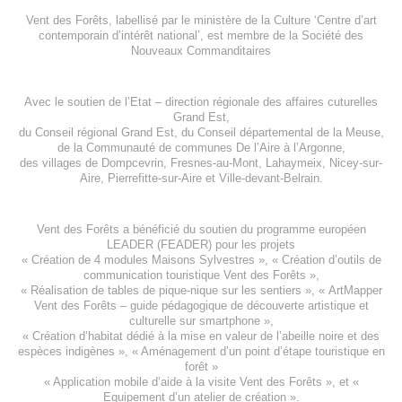
Vent des Forêts, labellisé par le ministère de la Culture ‘Centre d’art
contemporain d’intérêt national’, est membre de
la Société des
Nouveaux Commanditaires
Avec le soutien de l’
Etat – direction régionale des affaires cuturelles
Grand Est
,
du
Conseil régional Grand Est
, du
Conseil départemental de la Meuse
,
de la
Communauté de communes De l’Aire à l’Argonne
,
des villages de
Dompcevrin
,
Fresnes-au-Mont
,
Lahaymeix
,
Nicey-sur-
Aire
,
Pierrefitte-sur-Aire
et
Ville-devant-Belrain
.
Vent des Forêts a bénéficié du soutien du programme européen
LEADER (FEADER)
pour les projets
«
Création de 4 modules Maisons Sylvestres
», «
Création d’outils de
communication touristique Vent des Forêts
»,
« Réalisation de tables de pique-nique sur les sentiers », «
ArtMapper
Vent des Forêts
– guide pédagogique de découverte artistique et
culturelle sur smartphone »,
«
Création d’habitat dédié à la mise en valeur de l’abeille noire et des
espèces indigène
s », «
Aménagement d’un point d’étape touristique en
forêt
»
«
Application mobile d’aide à la visite Vent des Forêts
», et «
Equipement d’un atelier de création
».