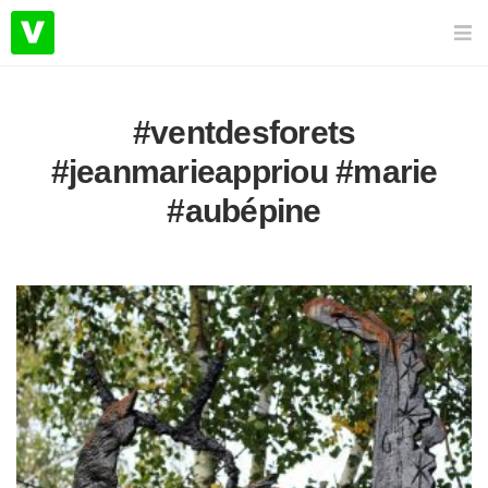
#ventdesforets
#jeanmarieappriou #marie
#aubépine