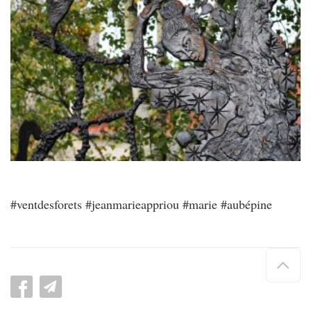
#ventdesforets #jeanmarieappriou #marie #aubépine
Hau
de
pag