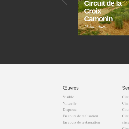
Circuit de la
Croix
Camonin
14 km
·
4h30
Œuvres
Sen
Visible
Circ
Virtuelle
Circ
Disparue
Cour
En cours de réalisation
Circ
En cours de restauration
circ
Circ