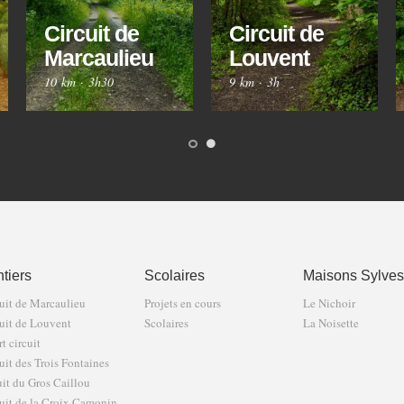
Circuit de
Circuit de
Marcaulieu
Louvent
10 km
·
3h30
9 km
·
3h
tiers
Scolaires
Maisons Sylves
uit de Marcaulieu
Projets en cours
Le Nichoir
uit de Louvent
Scolaires
La Noisette
t circuit
uit des Trois Fontaines
uit du Gros Caillou
uit de la Croix Camonin