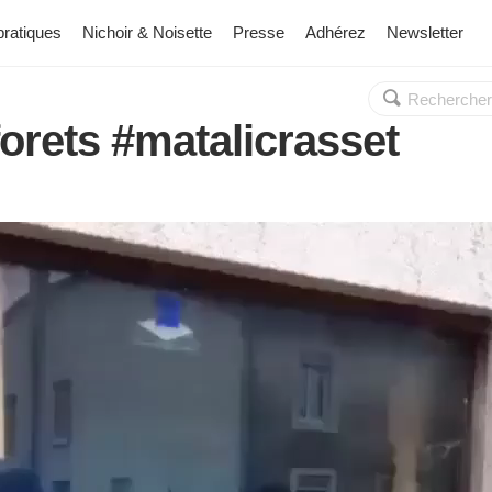
pratiques
Nichoir & Noisette
Presse
Adhérez
Newsletter
Rechercher :
OK
orets #matalicrasset