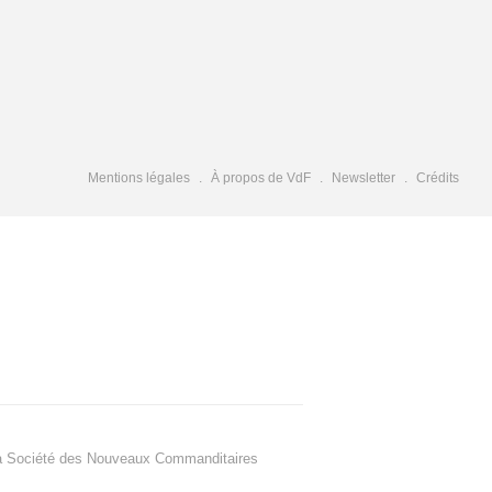
Mentions légales
À propos de VdF
Newsletter
Crédits
a Société des Nouveaux Commanditaires