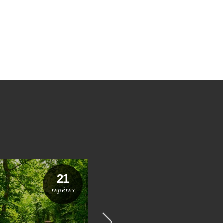
21
36
repères
repères
Suivant