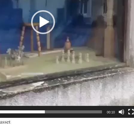
00:10
asset