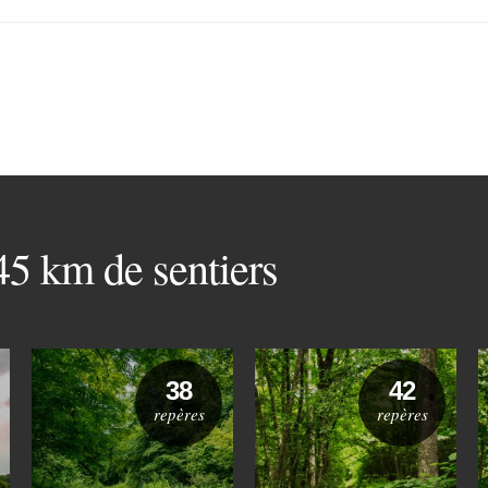
 45 km de sentiers
38
42
repères
repères