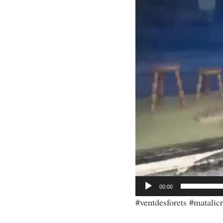
00:00
#ventdesforets #matalicr