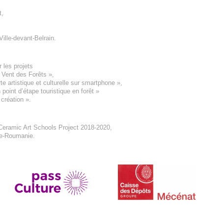
t
,
Ville-devant-Belrain
.
 les projets
e Vent des Forêts
»,
 artistique et culturelle sur smartphone »,
oint d’étape touristique en forêt
»
 création
».
eramic Art Schools Project 2018-2020
,
ne-Roumanie.