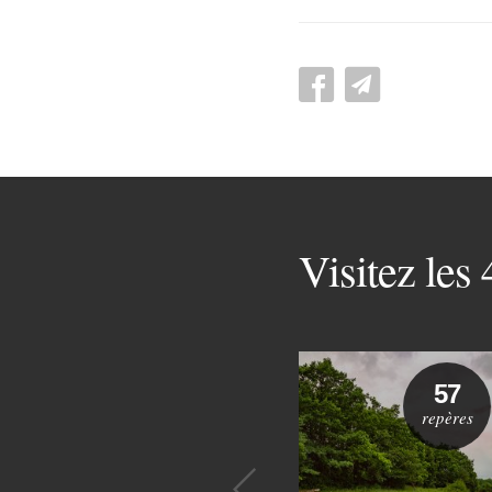
Visitez les
57
repères
Précédent