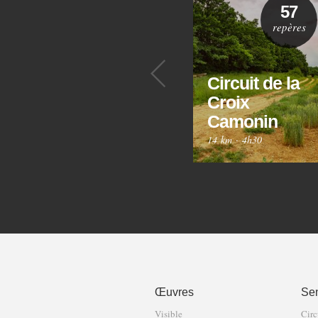
57
repères
Précédent
Circuit de la
Croix
Camonin
14 km
·
4h30
Œuvres
Sen
Visible
Circ