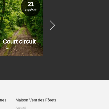
21
36
repères
repères
Suivant
Circuit des
Ci
Trois
Court circuit
Gr
Fontaines
3 km
·
1h
8 km
·
2h30
12 
tres
Maison Vent des Fôrets
Accueil