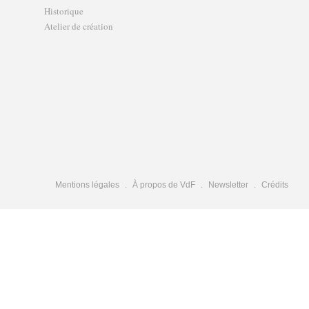
Historique
Atelier de création
Mentions légales
À propos de VdF
Newsletter
Crédits