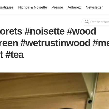
pratiques
Nichoir & Noisette
Presse
Adhérez
Newsletter
Rechercher :
OK
orets #noisette #wood
reen #wetrustinwood #m
t #tea