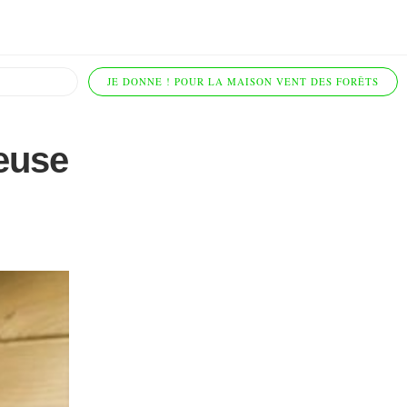
JE DONNE ! POUR LA MAISON VENT DES FORÊTS
euse