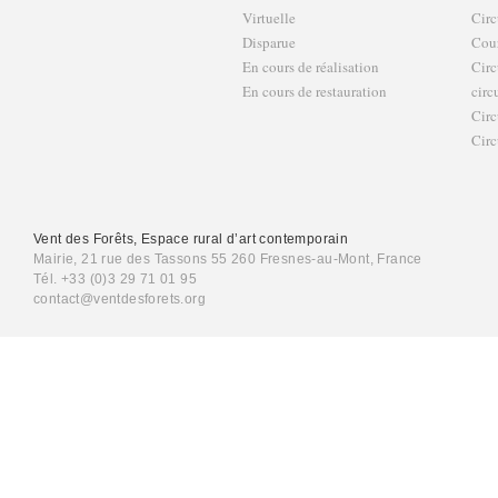
Virtuelle
Circ
Disparue
Cour
En cours de réalisation
Circ
En cours de restauration
circ
Circ
Circ
Vent des Forêts, Espace rural d’art contemporain
Mairie, 21 rue des Tassons 55 260 Fresnes-au-Mont, France
Tél. +33 (0)3 29 71 01 95
contact@ventdesforets.org