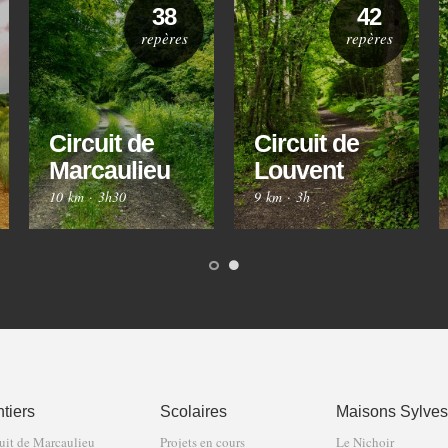
38
42
repères
repères
Circuit de
Circuit de
Marcaulieu
Louvent
10 km
·
3h30
9 km
·
3h
tiers
Scolaires
Maisons Sylves
uit de Marcaulieu
Projets en cours
Le Nichoir