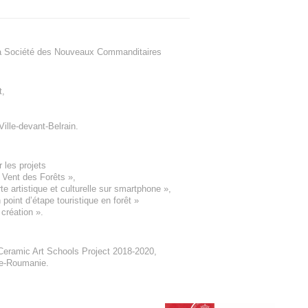
a Société des Nouveaux Commanditaires
t
,
Ville-devant-Belrain
.
 les projets
e Vent des Forêts
»,
 artistique et culturelle sur smartphone »,
oint d’étape touristique en forêt
»
 création
».
eramic Art Schools Project 2018-2020
,
ne-Roumanie.