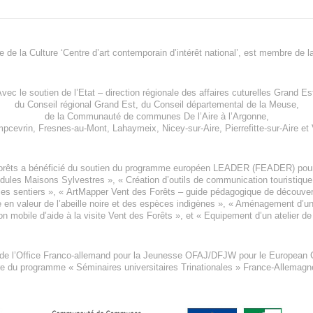
re de la Culture ‘Centre d’art contemporain d’intérêt national’, est membre de
l
vec le soutien de l’
Etat – direction régionale des affaires cuturelles Grand Es
du
Conseil régional Grand Est
, du
Conseil départemental de la Meuse
,
de la
Communauté de communes De l’Aire à l’Argonne
,
pcevrin
,
Fresnes-au-Mont
,
Lahaymeix
,
Nicey-sur-Aire
,
Pierrefitte-sur-Aire
et
orêts a bénéficié du soutien du programme européen
LEADER (FEADER)
pour
odules Maisons Sylvestres
», «
Création d’outils de communication touristiqu
les sentiers », «
ArtMapper Vent des Forêts
– guide pédagogique de découverte
e en valeur de l’abeille noire et des espèces indigène
s », «
Aménagement d’un p
on mobile d’aide à la visite Vent des Forêts
», et «
Equipement d’un atelier de
 de l’Office Franco-allemand pour la Jeunesse
OFAJ/DFJW
pour le
European C
re du programme « Séminaires universitaires Trinationales » France-Allemag