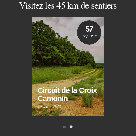
Visitez les 45 km de sentiers
57
repères
Circuit de la Croix
Circ
Camonin
Mar
14 km
·
4h30
10 km