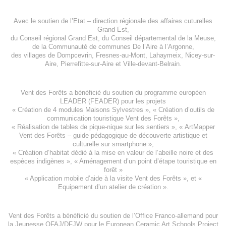
Avec le soutien de l’
Etat – direction régionale des affaires cuturelles
Grand Est
,
du
Conseil régional Grand Est
, du
Conseil départemental de la Meuse
,
de la
Communauté de communes De l’Aire à l’Argonne
,
des villages de
Dompcevrin
,
Fresnes-au-Mont
,
Lahaymeix
,
Nicey-sur-
Aire
,
Pierrefitte-sur-Aire
et
Ville-devant-Belrain
.
Vent des Forêts a bénéficié du soutien du programme européen
LEADER (FEADER)
pour les projets
«
Création de 4 modules Maisons Sylvestres
», «
Création d’outils de
communication touristique Vent des Forêts
»,
« Réalisation de tables de pique-nique sur les sentiers », «
ArtMapper
Vent des Forêts
– guide pédagogique de découverte artistique et
culturelle sur smartphone »,
«
Création d’habitat dédié à la mise en valeur de l’abeille noire et des
espèces indigène
s », «
Aménagement d’un point d’étape touristique en
forêt
»
«
Application mobile d’aide à la visite Vent des Forêts
», et «
Equipement d’un atelier de création
».
Vent des Forêts a bénéficié du soutien de l’Office Franco-allemand pour
la Jeunesse
OFAJ/DFJW
pour le
European Ceramic Art Schools Project