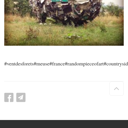
#ventdesforets#meuse#france#randompieceofart#countrysid
Hau
de
pag