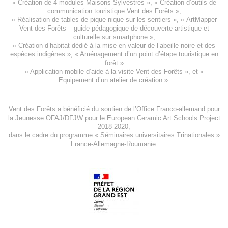
«
Création de 4 modules Maisons Sylvestres
», «
Création d’outils de
communication touristique Vent des Forêts
»,
« Réalisation de tables de pique-nique sur les sentiers », «
ArtMapper
Vent des Forêts
– guide pédagogique de découverte artistique et
culturelle sur smartphone »,
«
Création d’habitat dédié à la mise en valeur de l’abeille noire et des
espèces indigène
s », «
Aménagement d’un point d’étape touristique en
forêt
»
«
Application mobile d’aide à la visite Vent des Forêts
», et «
Equipement d’un atelier de création
».
Vent des Forêts a bénéficié du soutien de l’Office Franco-allemand pour
la Jeunesse
OFAJ/DFJW
pour le
European Ceramic Art Schools Project
2018-2020
,
dans le cadre du programme « Séminaires universitaires Trinationales »
France-Allemagne-Roumanie.