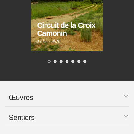
Circuit de la Croix
Circ
Camonin
Mar
14 km
·
4h30
10 km
Œuvres
Sentiers