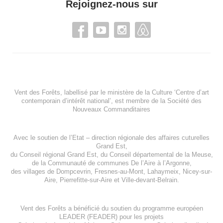
Rejoignez-nous sur
Vent des Forêts, labellisé par le ministère de la Culture ‘Centre d’art
contemporain d’intérêt national’, est membre de
la Société des
Nouveaux Commanditaires
Avec le soutien de l’
Etat – direction régionale des affaires cuturelles
Grand Est
,
du
Conseil régional Grand Est
, du
Conseil départemental de la Meuse
,
de la
Communauté de communes De l’Aire à l’Argonne
,
des villages de
Dompcevrin
,
Fresnes-au-Mont
,
Lahaymeix
,
Nicey-sur-
Aire
,
Pierrefitte-sur-Aire
et
Ville-devant-Belrain
.
Vent des Forêts a bénéficié du soutien du programme européen
LEADER (FEADER)
pour les projets