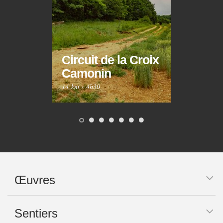
Circuit de la Croix
Circ
Camonin
Mar
14 km
·
4h30
10 km
Œuvres
Sentiers