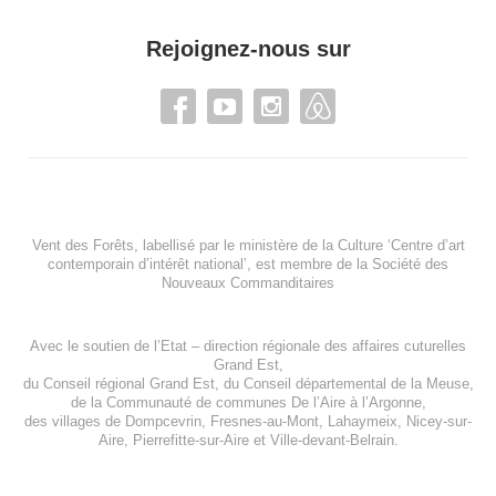
Rejoignez-nous sur
Vent des Forêts, labellisé par le ministère de la Culture ‘Centre d’art
contemporain d’intérêt national’, est membre de
la Société des
Nouveaux Commanditaires
Avec le soutien de l’
Etat – direction régionale des affaires cuturelles
Grand Est
,
du
Conseil régional Grand Est
, du
Conseil départemental de la Meuse
,
de la
Communauté de communes De l’Aire à l’Argonne
,
des villages de
Dompcevrin
,
Fresnes-au-Mont
,
Lahaymeix
,
Nicey-sur-
Aire
,
Pierrefitte-sur-Aire
et
Ville-devant-Belrain
.