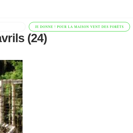
JE DONNE ! POUR LA MAISON VENT DES FORÊTS
rils (24)