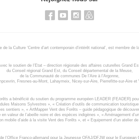
re de la Culture ‘Centre d’art contemporain d’intérêt national’, est membre de
l
vec le soutien de l’
Etat – direction régionale des affaires cuturelles Grand Es
du
Conseil régional Grand Est
, du
Conseil départemental de la Meuse
,
de la
Communauté de communes De l’Aire à l’Argonne
,
pcevrin
,
Fresnes-au-Mont
,
Lahaymeix
,
Nicey-sur-Aire
,
Pierrefitte-sur-Aire
et
orêts a bénéficié du soutien du programme européen
LEADER (FEADER)
pour
odules Maisons Sylvestres
», «
Création d’outils de communication touristiqu
les sentiers », «
ArtMapper Vent des Forêts
– guide pédagogique de découverte
e en valeur de l’abeille noire et des espèces indigène
s », «
Aménagement d’un p
on mobile d’aide à la visite Vent des Forêts
», et «
Equipement d’un atelier de
 de l’Office Franco-allemand pour la Jeunesse
OFAJ/DFJW
pour le
European C