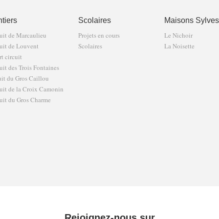
tiers
Scolaires
Maisons Sylves
uit de Marcaulieu
Projets en cours
Le Nichoir
uit de Louvent
Scolaires
La Noisette
t circuit
uit des Trois Fontaines
uit du Gros Caillou
uit de la Croix Camonin
uit du Gros Charme
Rejoignez-nous sur