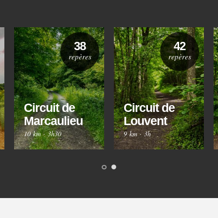
38
42
repères
repères
Circuit de
Circuit de
Marcaulieu
Louvent
10 km
·
3h30
9 km
·
3h