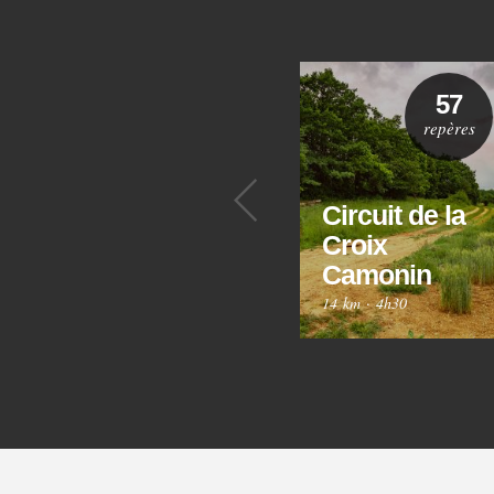
57
repères
Précédent
Circuit de la
Croix
Camonin
14 km
·
4h30