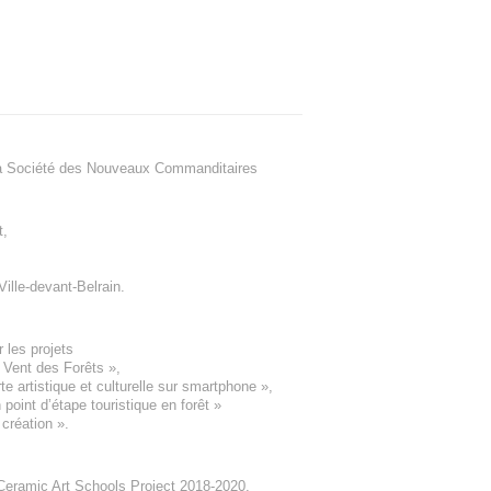
a Société des Nouveaux Commanditaires
t
,
Ville-devant-Belrain
.
 les projets
e Vent des Forêts
»,
 artistique et culturelle sur smartphone »,
oint d’étape touristique en forêt
»
 création
».
eramic Art Schools Project 2018-2020
,