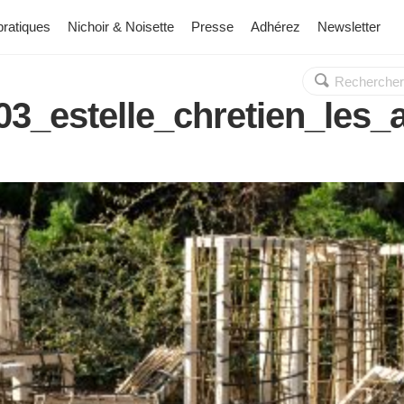
pratiques
Nichoir & Noisette
Presse
Adhérez
Newsletter
Rechercher :
OK
3_estelle_chretien_les_av