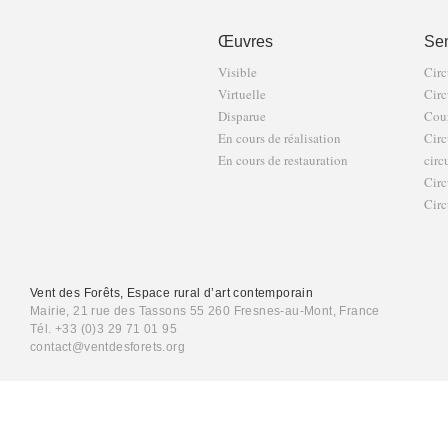
Œuvres
Sen
Visible
Circ
Virtuelle
Circ
Disparue
Cour
En cours de réalisation
Circ
En cours de restauration
circ
Circ
Circ
Vent des Forêts, Espace rural d’art contemporain
Mairie, 21 rue des Tassons 55 260 Fresnes-au-Mont, France
Tél. +33 (0)3 29 71 01 95
contact@ventdesforets.org