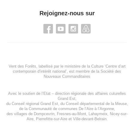
Rejoignez-nous sur
Vent des Forêts, labellisé par le ministère de la Culture ‘Centre d’art
contemporain d’intérêt national’, est membre de
la Société des
Nouveaux Commanditaires
Avec le soutien de l’
Etat – direction régionale des affaires cuturelles
Grand Est
,
du
Conseil régional Grand Est
, du
Conseil départemental de la Meuse
,
de la
Communauté de communes De l’Aire à l’Argonne
,
des villages de
Dompcevrin
,
Fresnes-au-Mont
,
Lahaymeix
,
Nicey-sur-
Aire
,
Pierrefitte-sur-Aire
et
Ville-devant-Belrain
.