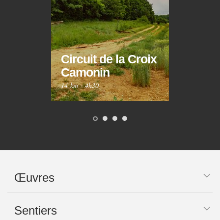
Circuit de la Croix
Circ
Camonin
Mar
14 km
·
4h30
10 km
Œuvres
Sentiers