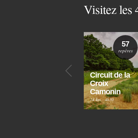
Visitez les
57
repères
Précédent
Circuit de la
Croix
Camonin
14 km
·
4h30