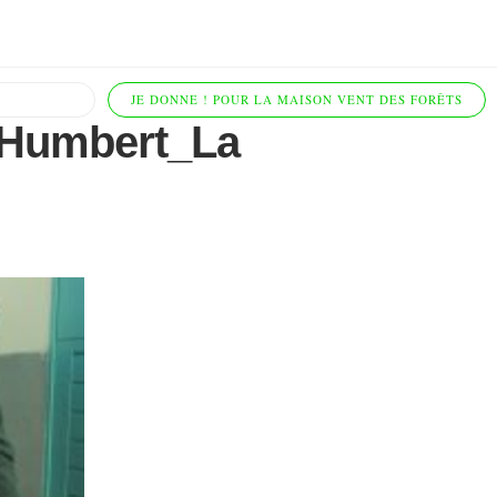
JE DONNE ! POUR LA MAISON VENT DES FORÊTS
_Humbert_La