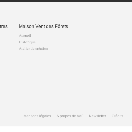
tres
Maison Vent des Fôrets
Accueil
Historique
Atelier de création
Mentions légales
À propos de VdF
Newsletter
Crédits