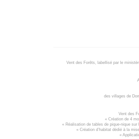
Vent des Forêts, labellisé par le ministè
A
des villages de
Dom
Vent des F
«
Création de 4 m
« Réalisation de tables de pique-nique sur 
«
Création d’habitat dédié à la mis
«
Applicati