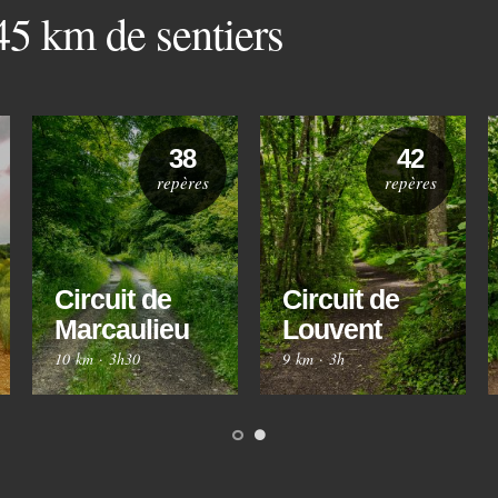
 45 km de sentiers
38
42
repères
repères
Circuit de
Circuit de
Marcaulieu
Louvent
10 km
·
3h30
9 km
·
3h