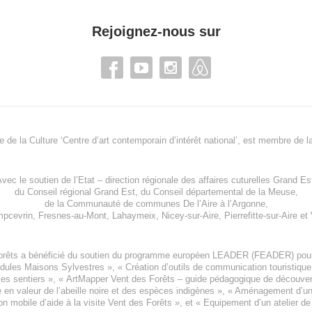
Rejoignez-nous sur
re de la Culture ‘Centre d’art contemporain d’intérêt national’, est membre de
l
vec le soutien de l’
Etat – direction régionale des affaires cuturelles Grand Es
du
Conseil régional Grand Est
, du
Conseil départemental de la Meuse
,
de la
Communauté de communes De l’Aire à l’Argonne
,
pcevrin
,
Fresnes-au-Mont
,
Lahaymeix
,
Nicey-sur-Aire
,
Pierrefitte-sur-Aire
et
orêts a bénéficié du soutien du programme européen
LEADER (FEADER)
pour
odules Maisons Sylvestres
», «
Création d’outils de communication touristiqu
les sentiers », «
ArtMapper Vent des Forêts
– guide pédagogique de découverte
e en valeur de l’abeille noire et des espèces indigène
s », «
Aménagement d’un p
on mobile d’aide à la visite Vent des Forêts
», et «
Equipement d’un atelier de