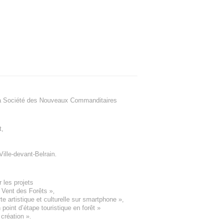
a Société des Nouveaux Commanditaires
t
,
Ville-devant-Belrain
.
 les projets
e Vent des Forêts
»,
 artistique et culturelle sur smartphone »,
oint d’étape touristique en forêt
»
 création
».