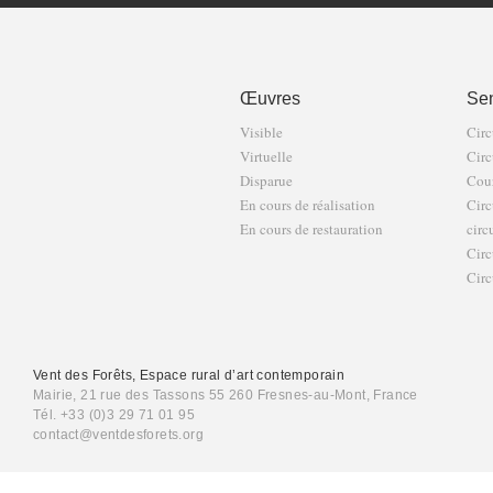
Œuvres
Sen
Visible
Circ
Virtuelle
Circ
Disparue
Cour
En cours de réalisation
Circ
En cours de restauration
circ
Circ
Circ
Vent des Forêts, Espace rural d’art contemporain
Mairie, 21 rue des Tassons 55 260 Fresnes-au-Mont, France
Tél. +33 (0)3 29 71 01 95
contact@ventdesforets.org