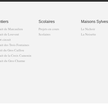
tiers
Scolaires
Maisons Sylves
uit de Marcaulieu
Projets en cours
Le Nichoir
uit de Louvent
Scolaires
La Noisette
t circuit
uit des Trois Fontaines
uit du Gros Caillou
uit de la Croix Camonin
uit du Gros Charme