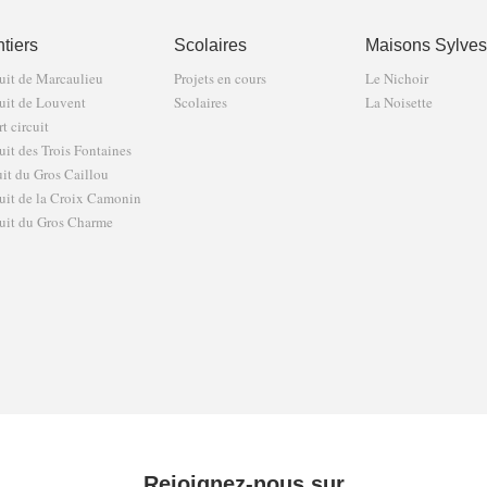
tiers
Scolaires
Maisons Sylves
uit de Marcaulieu
Projets en cours
Le Nichoir
uit de Louvent
Scolaires
La Noisette
t circuit
uit des Trois Fontaines
uit du Gros Caillou
uit de la Croix Camonin
uit du Gros Charme
Rejoignez-nous sur