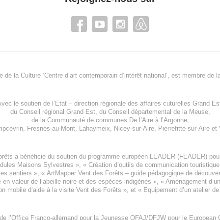
re de la Culture ‘Centre d’art contemporain d’intérêt national’, est membre de
l
vec le soutien de l’
Etat – direction régionale des affaires cuturelles Grand Es
du
Conseil régional Grand Est
, du
Conseil départemental de la Meuse
,
de la
Communauté de communes De l’Aire à l’Argonne
,
pcevrin
,
Fresnes-au-Mont
,
Lahaymeix
,
Nicey-sur-Aire
,
Pierrefitte-sur-Aire
et
orêts a bénéficié du soutien du programme européen
LEADER (FEADER)
pour
odules Maisons Sylvestres
», «
Création d’outils de communication touristiqu
les sentiers », «
ArtMapper Vent des Forêts
– guide pédagogique de découverte
e en valeur de l’abeille noire et des espèces indigène
s », «
Aménagement d’un p
on mobile d’aide à la visite Vent des Forêts
», et «
Equipement d’un atelier de
 de l’Office Franco-allemand pour la Jeunesse
OFAJ/DFJW
pour le
European C