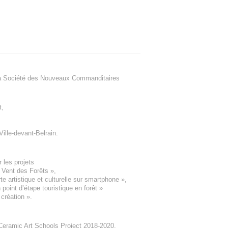
a Société des Nouveaux Commanditaires
t
,
Ville-devant-Belrain
.
 les projets
e Vent des Forêts
»,
 artistique et culturelle sur smartphone »,
oint d’étape touristique en forêt
»
 création
».
eramic Art Schools Project 2018-2020
,