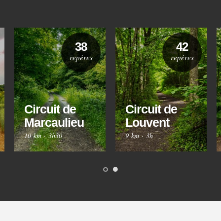
38
42
repères
repères
Circuit de
Circuit de
Marcaulieu
Louvent
10 km
·
3h30
9 km
·
3h