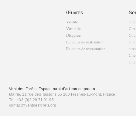
Œuvres
Sen
Visible
Circ
Virtuelle
Circ
Disparue
Cour
En cours de réalisation
Circ
En cours de restauration
circ
Circ
Circ
Vent des Forêts, Espace rural d’art contemporain
Mairie, 21 rue des Tassons 55 260 Fresnes-au-Mont, France
Tél. +33 (0)3 29 71 01 95
contact@ventdesforets.org