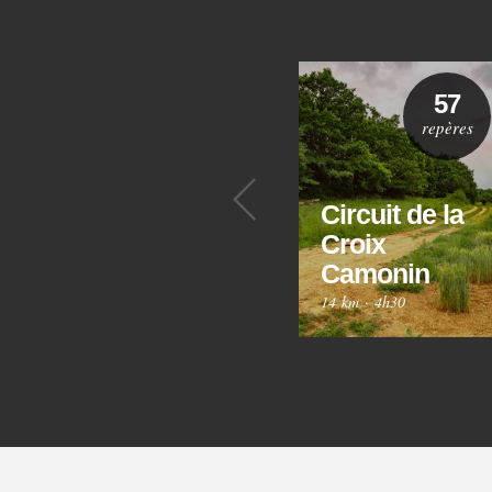
57
repères
Précédent
Circuit de la
Croix
Camonin
14 km
·
4h30