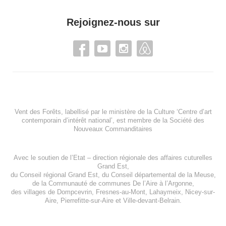
Rejoignez-nous sur
Vent des Forêts, labellisé par le ministère de la Culture ‘Centre d’art
contemporain d’intérêt national’, est membre de
la Société des
Nouveaux Commanditaires
Avec le soutien de l’
Etat – direction régionale des affaires cuturelles
Grand Est
,
du
Conseil régional Grand Est
, du
Conseil départemental de la Meuse
,
de la
Communauté de communes De l’Aire à l’Argonne
,
des villages de
Dompcevrin
,
Fresnes-au-Mont
,
Lahaymeix
,
Nicey-sur-
Aire
,
Pierrefitte-sur-Aire
et
Ville-devant-Belrain
.