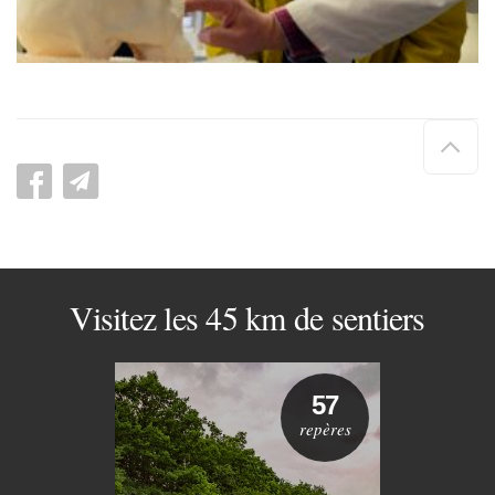
Hau
de
pag
Visitez les 45 km de sentiers
57
repères