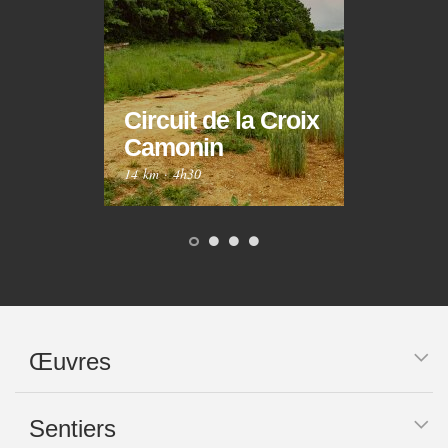
Circuit de la Croix
Circ
Camonin
Mar
14 km
·
4h30
10 km
Œuvres
Sentiers