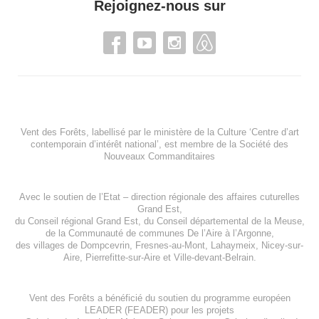
Rejoignez-nous sur
Vent des Forêts, labellisé par le ministère de la Culture ‘Centre d’art
contemporain d’intérêt national’, est membre de
la Société des
Nouveaux Commanditaires
Avec le soutien de l’
Etat – direction régionale des affaires cuturelles
Grand Est
,
du
Conseil régional Grand Est
, du
Conseil départemental de la Meuse
,
de la
Communauté de communes De l’Aire à l’Argonne
,
des villages de
Dompcevrin
,
Fresnes-au-Mont
,
Lahaymeix
,
Nicey-sur-
Aire
,
Pierrefitte-sur-Aire
et
Ville-devant-Belrain
.
Vent des Forêts a bénéficié du soutien du programme européen
LEADER (FEADER)
pour les projets