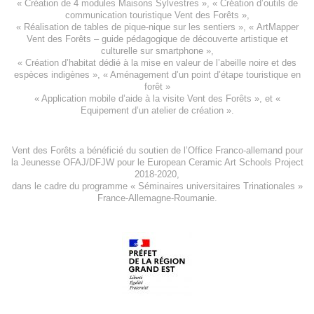
«
Création de 4 modules Maisons Sylvestres
», «
Création d’outils de
communication touristique Vent des Forêts
»,
« Réalisation de tables de pique-nique sur les sentiers », «
ArtMapper
Vent des Forêts
– guide pédagogique de découverte artistique et
culturelle sur smartphone »,
«
Création d’habitat dédié à la mise en valeur de l’abeille noire et des
espèces indigène
s », «
Aménagement d’un point d’étape touristique en
forêt
»
«
Application mobile d’aide à la visite Vent des Forêts
», et «
Equipement d’un atelier de création
».
Vent des Forêts a bénéficié du soutien de l’Office Franco-allemand pour
la Jeunesse
OFAJ/DFJW
pour le
European Ceramic Art Schools Project
2018-2020
,
dans le cadre du programme « Séminaires universitaires Trinationales »
France-Allemagne-Roumanie.