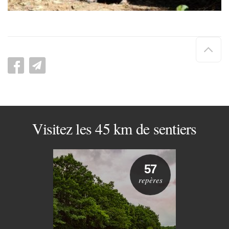
Hau
de
pag
Visitez les 45 km de sentiers
57
repères