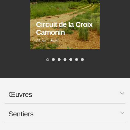
Circuit de la Croix
Circ
Camonin
Mar
14 km
·
4h30
10 km
Œuvres
Sentiers