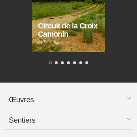
Circuit de la Croix
Circ
Camonin
Mar
14 km
·
4h30
10 km
Œuvres
Sentiers