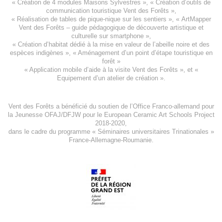
«
Création de 4 modules Maisons Sylvestres
», «
Création d’outils de
communication touristique Vent des Forêts
»,
« Réalisation de tables de pique-nique sur les sentiers », «
ArtMapper
Vent des Forêts
– guide pédagogique de découverte artistique et
culturelle sur smartphone »,
«
Création d’habitat dédié à la mise en valeur de l’abeille noire et des
espèces indigène
s », «
Aménagement d’un point d’étape touristique en
forêt
»
«
Application mobile d’aide à la visite Vent des Forêts
», et «
Equipement d’un atelier de création
».
Vent des Forêts a bénéficié du soutien de l’Office Franco-allemand pour
la Jeunesse
OFAJ/DFJW
pour le
European Ceramic Art Schools Project
2018-2020
,
dans le cadre du programme « Séminaires universitaires Trinationales »
France-Allemagne-Roumanie.