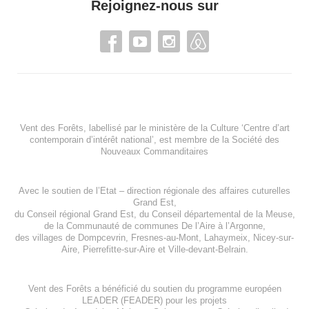
Rejoignez-nous sur
Vent des Forêts, labellisé par le ministère de la Culture ‘Centre d’art
contemporain d’intérêt national’, est membre de
la Société des
Nouveaux Commanditaires
Avec le soutien de l’
Etat – direction régionale des affaires cuturelles
Grand Est
,
du
Conseil régional Grand Est
, du
Conseil départemental de la Meuse
,
de la
Communauté de communes De l’Aire à l’Argonne
,
des villages de
Dompcevrin
,
Fresnes-au-Mont
,
Lahaymeix
,
Nicey-sur-
Aire
,
Pierrefitte-sur-Aire
et
Ville-devant-Belrain
.
Vent des Forêts a bénéficié du soutien du programme européen
LEADER (FEADER)
pour les projets