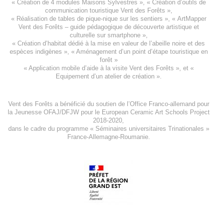
«
Création de 4 modules Maisons Sylvestres
», «
Création d’outils de
communication touristique Vent des Forêts
»,
« Réalisation de tables de pique-nique sur les sentiers », «
ArtMapper
Vent des Forêts
– guide pédagogique de découverte artistique et
culturelle sur smartphone »,
«
Création d’habitat dédié à la mise en valeur de l’abeille noire et des
espèces indigène
s », «
Aménagement d’un point d’étape touristique en
forêt
»
«
Application mobile d’aide à la visite Vent des Forêts
», et «
Equipement d’un atelier de création
».
Vent des Forêts a bénéficié du soutien de l’Office Franco-allemand pour
la Jeunesse
OFAJ/DFJW
pour le
European Ceramic Art Schools Project
2018-2020
,
dans le cadre du programme « Séminaires universitaires Trinationales »
France-Allemagne-Roumanie.