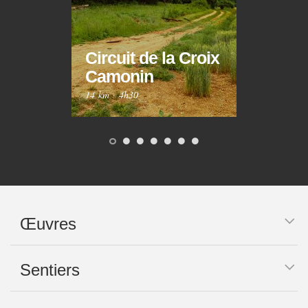
Circuit de la Croix
Circ
Camonin
Mar
14 km
·
4h30
10 km
Œuvres
Sentiers