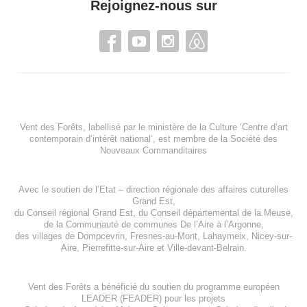
Rejoignez-nous sur
Vent des Forêts, labellisé par le ministère de la Culture ‘Centre d’art
contemporain d’intérêt national’, est membre de
la Société des
Nouveaux Commanditaires
Avec le soutien de l’
Etat – direction régionale des affaires cuturelles
Grand Est
,
du
Conseil régional Grand Est
, du
Conseil départemental de la Meuse
,
de la
Communauté de communes De l’Aire à l’Argonne
,
des villages de
Dompcevrin
,
Fresnes-au-Mont
,
Lahaymeix
,
Nicey-sur-
Aire
,
Pierrefitte-sur-Aire
et
Ville-devant-Belrain
.
Vent des Forêts a bénéficié du soutien du programme européen
LEADER (FEADER)
pour les projets