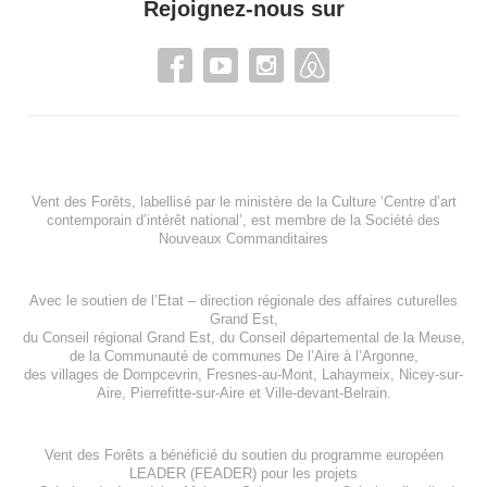
Rejoignez-nous sur
Vent des Forêts, labellisé par le ministère de la Culture ‘Centre d’art
contemporain d’intérêt national’, est membre de
la Société des
Nouveaux Commanditaires
Avec le soutien de l’
Etat – direction régionale des affaires cuturelles
Grand Est
,
du
Conseil régional Grand Est
, du
Conseil départemental de la Meuse
,
de la
Communauté de communes De l’Aire à l’Argonne
,
des villages de
Dompcevrin
,
Fresnes-au-Mont
,
Lahaymeix
,
Nicey-sur-
Aire
,
Pierrefitte-sur-Aire
et
Ville-devant-Belrain
.
Vent des Forêts a bénéficié du soutien du programme européen
LEADER (FEADER)
pour les projets