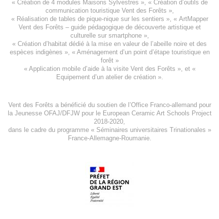
«
Création de 4 modules Maisons Sylvestres
», «
Création d’outils de
communication touristique Vent des Forêts
»,
« Réalisation de tables de pique-nique sur les sentiers », «
ArtMapper
Vent des Forêts
– guide pédagogique de découverte artistique et
culturelle sur smartphone »,
«
Création d’habitat dédié à la mise en valeur de l’abeille noire et des
espèces indigène
s », «
Aménagement d’un point d’étape touristique en
forêt
»
«
Application mobile d’aide à la visite Vent des Forêts
», et «
Equipement d’un atelier de création
».
Vent des Forêts a bénéficié du soutien de l’Office Franco-allemand pour
la Jeunesse
OFAJ/DFJW
pour le
European Ceramic Art Schools Project
2018-2020
,
dans le cadre du programme « Séminaires universitaires Trinationales »
France-Allemagne-Roumanie.