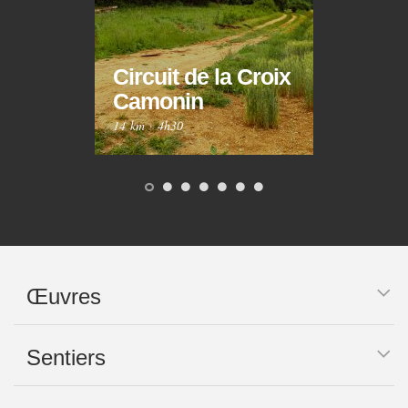
Circuit de la Croix
Circ
Camonin
Mar
14 km
·
4h30
10 km
Œuvres
Sentiers