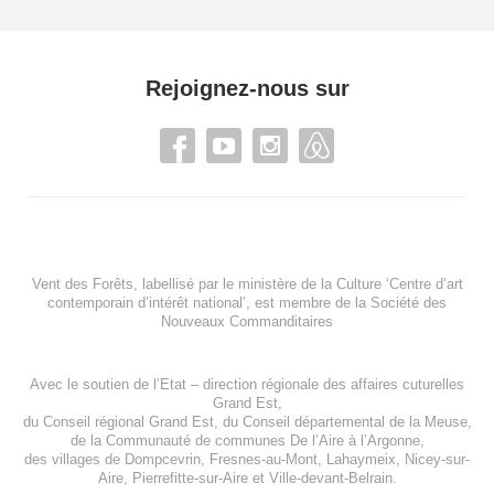
Rejoignez-nous sur
Vent des Forêts, labellisé par le ministère de la Culture ‘Centre d’art
contemporain d’intérêt national’, est membre de
la Société des
Nouveaux Commanditaires
Avec le soutien de l’
Etat – direction régionale des affaires cuturelles
Grand Est
,
du
Conseil régional Grand Est
, du
Conseil départemental de la Meuse
,
de la
Communauté de communes De l’Aire à l’Argonne
,
des villages de
Dompcevrin
,
Fresnes-au-Mont
,
Lahaymeix
,
Nicey-sur-
Aire
,
Pierrefitte-sur-Aire
et
Ville-devant-Belrain
.