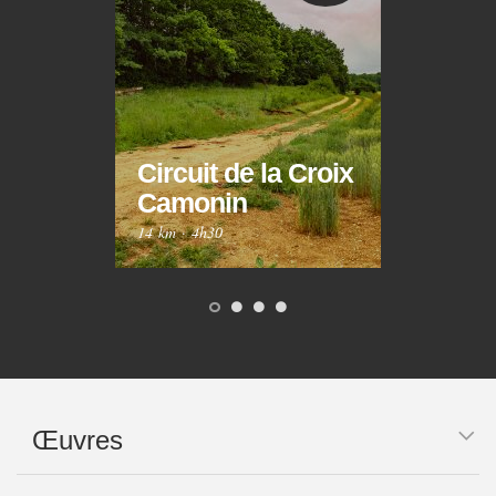
Circuit de la Croix
Circ
Camonin
Mar
14 km
·
4h30
10 km
Œuvres