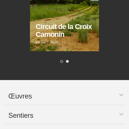
Circuit de la Croix
Circ
Camonin
Mar
14 km
·
4h30
10 km
Œuvres
Sentiers