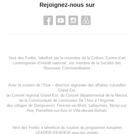
Rejoignez-nous sur
Vent des Forêts, labellisé par le ministère de la Culture ‘Centre d’art
contemporain d’intérêt national’, est membre de
la Société des
Nouveaux Commanditaires
Avec le soutien de l’
Etat – direction régionale des affaires cuturelles
Grand Est
,
du
Conseil régional Grand Est
, du
Conseil départemental de la Meuse
,
de la
Communauté de communes De l’Aire à l’Argonne
,
des villages de
Dompcevrin
,
Fresnes-au-Mont
,
Lahaymeix
,
Nicey-sur-
Aire
,
Pierrefitte-sur-Aire
et
Ville-devant-Belrain
.
Vent des Forêts a bénéficié du soutien du programme européen
LEADER (FEADER)
pour les projets