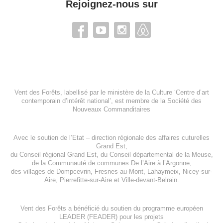
Rejoignez-nous sur
Vent des Forêts, labellisé par le ministère de la Culture ‘Centre d’art
contemporain d’intérêt national’, est membre de
la Société des
Nouveaux Commanditaires
Avec le soutien de l’
Etat – direction régionale des affaires cuturelles
Grand Est
,
du
Conseil régional Grand Est
, du
Conseil départemental de la Meuse
,
de la
Communauté de communes De l’Aire à l’Argonne
,
des villages de
Dompcevrin
,
Fresnes-au-Mont
,
Lahaymeix
,
Nicey-sur-
Aire
,
Pierrefitte-sur-Aire
et
Ville-devant-Belrain
.
Vent des Forêts a bénéficié du soutien du programme européen
LEADER (FEADER)
pour les projets