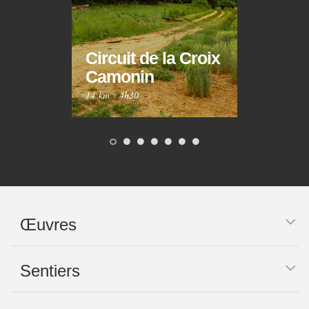
Circuit de la Croix
Circ
Camonin
Mar
14 km
·
4h30
10 km
Œuvres
Sentiers