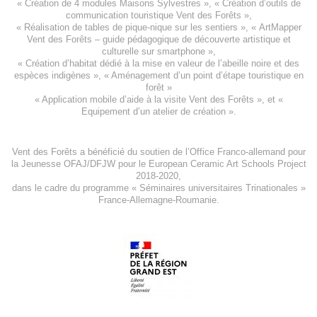
«
Création de 4 modules Maisons Sylvestres
», «
Création d’outils de
communication touristique Vent des Forêts
»,
« Réalisation de tables de pique-nique sur les sentiers », «
ArtMapper
Vent des Forêts
– guide pédagogique de découverte artistique et
culturelle sur smartphone »,
«
Création d’habitat dédié à la mise en valeur de l’abeille noire et des
espèces indigène
s », «
Aménagement d’un point d’étape touristique en
forêt
»
«
Application mobile d’aide à la visite Vent des Forêts
», et «
Equipement d’un atelier de création
».
Vent des Forêts a bénéficié du soutien de l’Office Franco-allemand pour
la Jeunesse
OFAJ/DFJW
pour le
European Ceramic Art Schools Project
2018-2020
,
dans le cadre du programme « Séminaires universitaires Trinationales »
France-Allemagne-Roumanie.