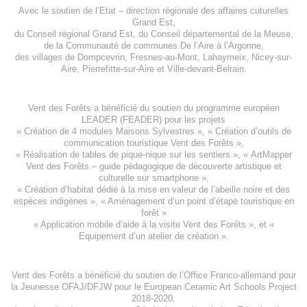
Avec le soutien de l’
Etat – direction régionale des affaires cuturelles
Grand Est
,
du
Conseil régional Grand Est
, du
Conseil départemental de la Meuse
,
de la
Communauté de communes De l’Aire à l’Argonne
,
des villages de
Dompcevrin
,
Fresnes-au-Mont
,
Lahaymeix
,
Nicey-sur-
Aire
,
Pierrefitte-sur-Aire
et
Ville-devant-Belrain
.
Vent des Forêts a bénéficié du soutien du programme européen
LEADER (FEADER)
pour les projets
«
Création de 4 modules Maisons Sylvestres
», «
Création d’outils de
communication touristique Vent des Forêts
»,
« Réalisation de tables de pique-nique sur les sentiers », «
ArtMapper
Vent des Forêts
– guide pédagogique de découverte artistique et
culturelle sur smartphone »,
«
Création d’habitat dédié à la mise en valeur de l’abeille noire et des
espèces indigène
s », «
Aménagement d’un point d’étape touristique en
forêt
»
«
Application mobile d’aide à la visite Vent des Forêts
», et «
Equipement d’un atelier de création
».
Vent des Forêts a bénéficié du soutien de l’Office Franco-allemand pour
la Jeunesse
OFAJ/DFJW
pour le
European Ceramic Art Schools Project
2018-2020
,