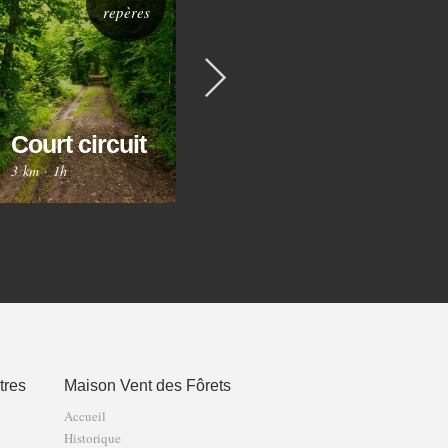
repères
repères
Suivant
Circuit des
Ci
Trois
Court circuit
Gr
Fontaines
3 km
·
1h
8 km
·
2h30
12 
tres
Maison Vent des Fôrets
Accueil
Historique