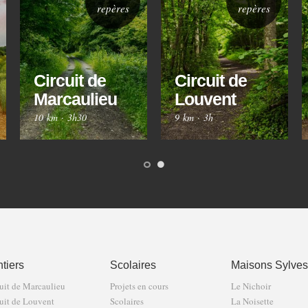
repères
repères
Circuit de
Circuit de
Marcaulieu
Louvent
10 km
·
3h30
9 km
·
3h
tiers
Scolaires
Maisons Sylves
uit de Marcaulieu
Projets en cours
Le Nichoir
uit de Louvent
Scolaires
La Noisette