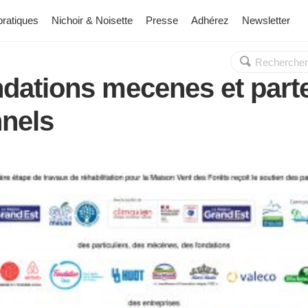
pratiques
Nichoir & Noisette
Presse
Adhérez
Newsletter
Rechercher :
OK
dations mecenes et part
nnels