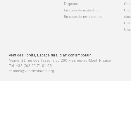
Disparue
Cour
En cours de réalisation
Circ
En cours de restauration
circ
Circ
Circ
Vent des Forêts, Espace rural d’art contemporain
Mairie, 21 rue des Tassons 55 260 Fresnes-au-Mont, France
Tél. +33 (0)3 29 71 01 95
contact@ventdesforets.org