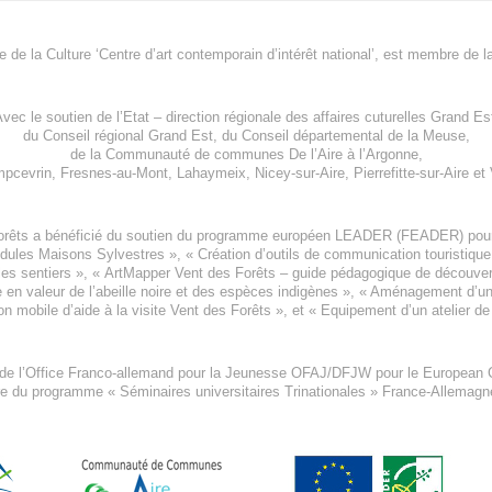
re de la Culture ‘Centre d’art contemporain d’intérêt national’, est membre de
l
vec le soutien de l’
Etat – direction régionale des affaires cuturelles Grand Es
du
Conseil régional Grand Est
, du
Conseil départemental de la Meuse
,
de la
Communauté de communes De l’Aire à l’Argonne
,
pcevrin
,
Fresnes-au-Mont
,
Lahaymeix
,
Nicey-sur-Aire
,
Pierrefitte-sur-Aire
et
orêts a bénéficié du soutien du programme européen
LEADER (FEADER)
pour
odules Maisons Sylvestres
», «
Création d’outils de communication touristiqu
les sentiers », «
ArtMapper Vent des Forêts
– guide pédagogique de découverte
e en valeur de l’abeille noire et des espèces indigène
s », «
Aménagement d’un p
on mobile d’aide à la visite Vent des Forêts
», et «
Equipement d’un atelier de
 de l’Office Franco-allemand pour la Jeunesse
OFAJ/DFJW
pour le
European C
re du programme « Séminaires universitaires Trinationales » France-Allemag