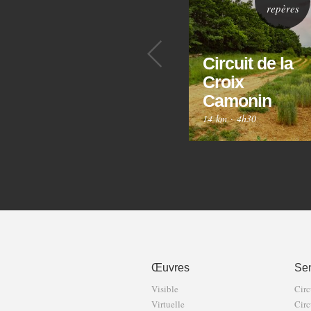
repères
Précédent
Circuit de la
Croix
Camonin
14 km
·
4h30
Œuvres
Sen
Visible
Circ
Virtuelle
Circ