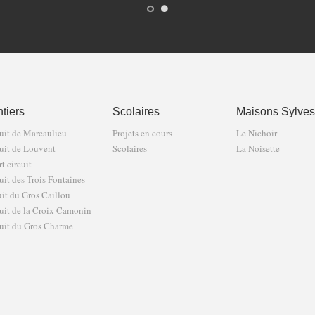
tiers
Scolaires
Maisons Sylves
uit de Marcaulieu
Projets en cours
Le Nichoir
uit de Louvent
Scolaires
La Noisette
t circuit
uit des Trois Fontaines
uit du Gros Caillou
uit de la Croix Camonin
uit du Gros Charme