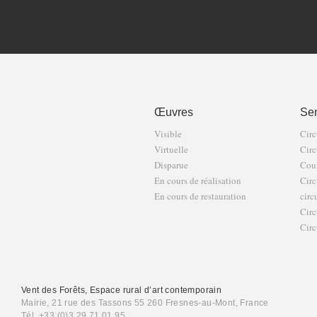
Œuvres
Sen
Visible
Circ
Virtuelle
Circ
Disparue
Cour
En cours de réalisation
Circ
En cours de restauration
circ
Circ
Circ
Vent des Forêts, Espace rural d’art contemporain
Mairie, 21 rue des Tassons 55 260 Fresnes-au-Mont, France
Tél. +33 (0)3 29 71 01 95