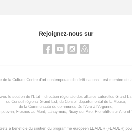
Rejoignez-nous sur
re de la Culture ‘Centre d’art contemporain d’intérêt national’, est membre de
l
vec le soutien de l’
Etat – direction régionale des affaires cuturelles Grand Es
du
Conseil régional Grand Est
, du
Conseil départemental de la Meuse
,
de la
Communauté de communes De l’Aire à l’Argonne
,
pcevrin
,
Fresnes-au-Mont
,
Lahaymeix
,
Nicey-sur-Aire
,
Pierrefitte-sur-Aire
et
orêts a bénéficié du soutien du programme européen
LEADER (FEADER)
pour