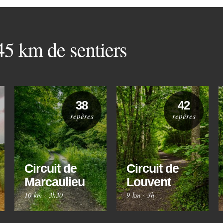
 45 km de sentiers
38
42
repères
repères
Circuit de
Circuit de
Marcaulieu
Louvent
10 km
·
3h30
9 km
·
3h