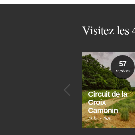
Visitez les
57
repères
Précédent
Circuit de la
Croix
Camonin
14 km
·
4h30