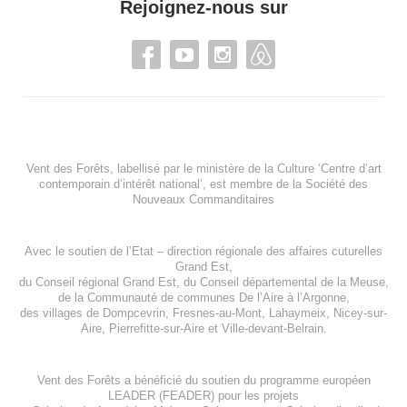
Rejoignez-nous sur
Vent des Forêts, labellisé par le ministère de la Culture ‘Centre d’art
contemporain d’intérêt national’, est membre de
la Société des
Nouveaux Commanditaires
Avec le soutien de l’
Etat – direction régionale des affaires cuturelles
Grand Est
,
du
Conseil régional Grand Est
, du
Conseil départemental de la Meuse
,
de la
Communauté de communes De l’Aire à l’Argonne
,
des villages de
Dompcevrin
,
Fresnes-au-Mont
,
Lahaymeix
,
Nicey-sur-
Aire
,
Pierrefitte-sur-Aire
et
Ville-devant-Belrain
.
Vent des Forêts a bénéficié du soutien du programme européen
LEADER (FEADER)
pour les projets