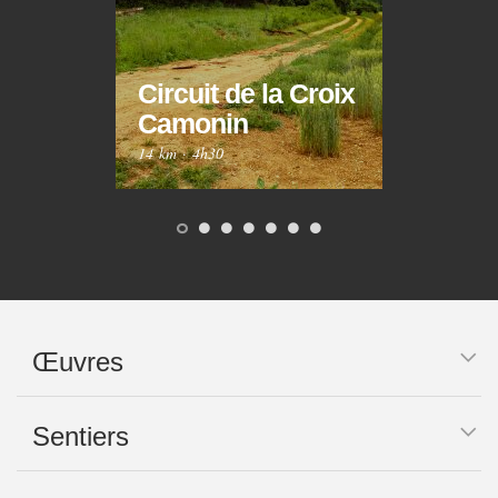
Circuit de la Croix
Circ
Camonin
Mar
14 km
·
4h30
10 km
Œuvres
Sentiers