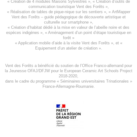
«
Création de 4 modules Maisons Sylvestres
», «
Création d’outils de
communication touristique Vent des Forêts
»,
« Réalisation de tables de pique-nique sur les sentiers », «
ArtMapper
Vent des Forêts
– guide pédagogique de découverte artistique et
culturelle sur smartphone »,
«
Création d’habitat dédié à la mise en valeur de l’abeille noire et des
espèces indigène
s », «
Aménagement d’un point d’étape touristique en
forêt
»
«
Application mobile d’aide à la visite Vent des Forêts
», et «
Equipement d’un atelier de création
».
Vent des Forêts a bénéficié du soutien de l’Office Franco-allemand pour
la Jeunesse
OFAJ/DFJW
pour le
European Ceramic Art Schools Project
2018-2020
,
dans le cadre du programme « Séminaires universitaires Trinationales »
France-Allemagne-Roumanie.