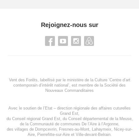
Rejoignez-nous sur
Vent des Forêts, labellisé par le ministère de la Culture ‘Centre d’art
contemporain d’intérêt national’, est membre de
la Société des
Nouveaux Commanditaires
Avec le soutien de l’
Etat – direction régionale des affaires cuturelles
Grand Est
,
du
Conseil régional Grand Est
, du
Conseil départemental de la Meuse
,
de la
Communauté de communes De l’Aire à l’Argonne
,
des villages de
Dompcevrin
,
Fresnes-au-Mont
,
Lahaymeix
,
Nicey-sur-
Aire
,
Pierrefitte-sur-Aire
et
Ville-devant-Belrain
.