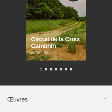
Circuit de la Croix
Circ
Camonin
Mar
14 km
·
4h30
10 km
Œuvres