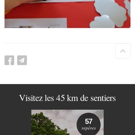
Hau
de
pag
Visitez les 45 km de sentiers
57
repères