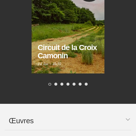
Circuit de la Croix
Circ
Camonin
Mar
14 km
·
4h30
10 km
Œuvres