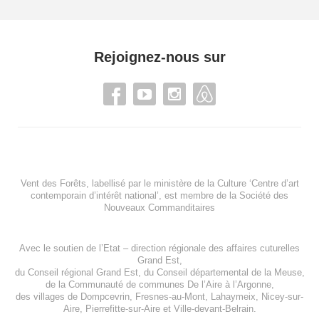
Rejoignez-nous sur
Vent des Forêts, labellisé par le ministère de la Culture ‘Centre d’art
contemporain d’intérêt national’, est membre de
la Société des
Nouveaux Commanditaires
Avec le soutien de l’
Etat – direction régionale des affaires cuturelles
Grand Est
,
du
Conseil régional Grand Est
, du
Conseil départemental de la Meuse
,
de la
Communauté de communes De l’Aire à l’Argonne
,
des villages de
Dompcevrin
,
Fresnes-au-Mont
,
Lahaymeix
,
Nicey-sur-
Aire
,
Pierrefitte-sur-Aire
et
Ville-devant-Belrain
.