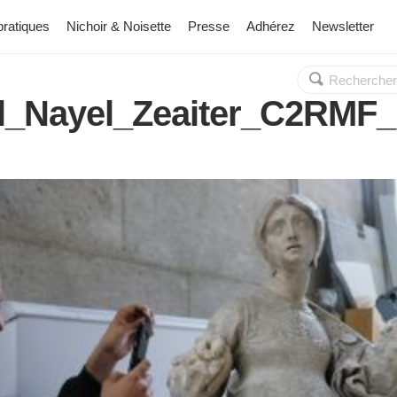
pratiques
Nichoir & Noisette
Presse
Adhérez
Newsletter
Rechercher :
OK
il_Nayel_Zeaiter_C2RMF_