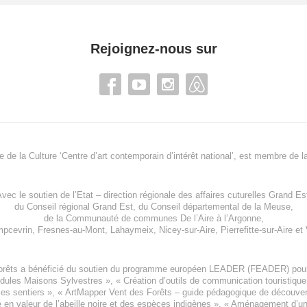
Rejoignez-nous sur
re de la Culture ‘Centre d’art contemporain d’intérêt national’, est membre de
l
vec le soutien de l’
Etat – direction régionale des affaires cuturelles Grand Es
du
Conseil régional Grand Est
, du
Conseil départemental de la Meuse
,
de la
Communauté de communes De l’Aire à l’Argonne
,
pcevrin
,
Fresnes-au-Mont
,
Lahaymeix
,
Nicey-sur-Aire
,
Pierrefitte-sur-Aire
et
orêts a bénéficié du soutien du programme européen
LEADER (FEADER)
pour
odules Maisons Sylvestres
», «
Création d’outils de communication touristiqu
les sentiers », «
ArtMapper Vent des Forêts
– guide pédagogique de découverte
e en valeur de l’abeille noire et des espèces indigène
s », «
Aménagement d’un p