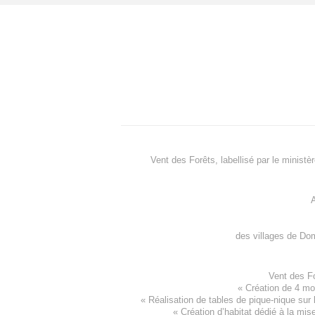
Vent des Forêts, labellisé par le ministè
A
des villages de
Dom
Vent des F
«
Création de 4 m
« Réalisation de tables de pique-nique sur 
«
Création d’habitat dédié à la mis