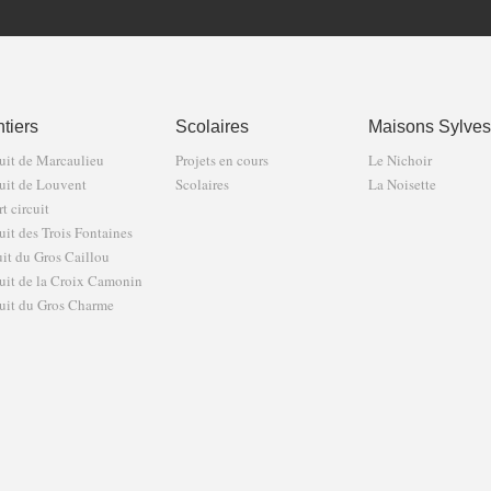
tiers
Scolaires
Maisons Sylves
uit de Marcaulieu
Projets en cours
Le Nichoir
uit de Louvent
Scolaires
La Noisette
t circuit
uit des Trois Fontaines
uit du Gros Caillou
uit de la Croix Camonin
uit du Gros Charme