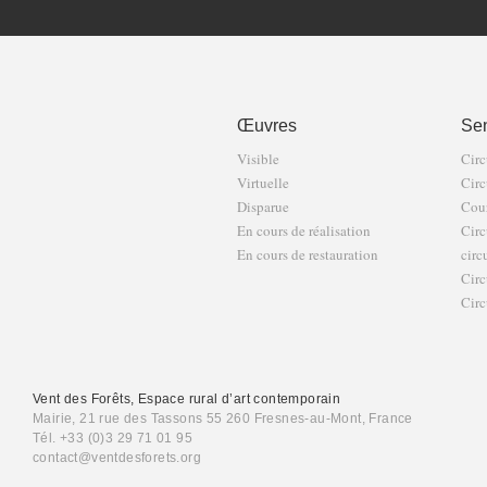
Œuvres
Sen
Visible
Circ
Virtuelle
Circ
Disparue
Cour
En cours de réalisation
Circ
En cours de restauration
circ
Circ
Circ
Vent des Forêts, Espace rural d’art contemporain
Mairie, 21 rue des Tassons 55 260 Fresnes-au-Mont, France
Tél. +33 (0)3 29 71 01 95
contact@ventdesforets.org