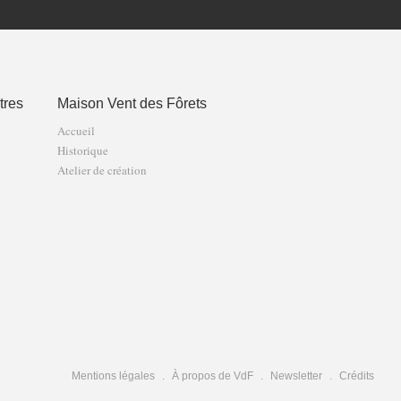
tres
Maison Vent des Fôrets
Accueil
Historique
Atelier de création
Mentions légales
À propos de VdF
Newsletter
Crédits