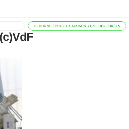
JE DONNE ! POUR LA MAISON VENT DES FORÊTS
(c)VdF