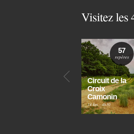
Visitez les
57
repères
Précédent
Circuit de la
Croix
Camonin
14 km
·
4h30