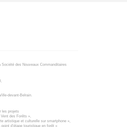
a Société des Nouveaux Commanditaires
t
,
Ville-devant-Belrain
.
 les projets
e Vent des Forêts
»,
 artistique et culturelle sur smartphone »,
oint d’étape touristique en forêt
»