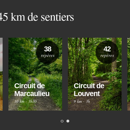
 45 km de sentiers
38
42
repères
repères
Circuit de
Circuit de
Marcaulieu
Louvent
10 km
·
3h30
9 km
·
3h