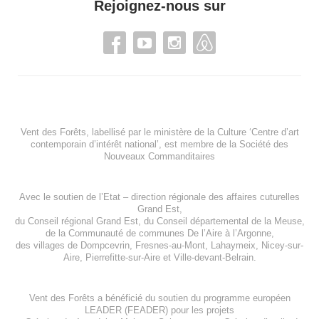
Rejoignez-nous sur
Vent des Forêts, labellisé par le ministère de la Culture ‘Centre d’art
contemporain d’intérêt national’, est membre de
la Société des
Nouveaux Commanditaires
Avec le soutien de l’
Etat – direction régionale des affaires cuturelles
Grand Est
,
du
Conseil régional Grand Est
, du
Conseil départemental de la Meuse
,
de la
Communauté de communes De l’Aire à l’Argonne
,
des villages de
Dompcevrin
,
Fresnes-au-Mont
,
Lahaymeix
,
Nicey-sur-
Aire
,
Pierrefitte-sur-Aire
et
Ville-devant-Belrain
.
Vent des Forêts a bénéficié du soutien du programme européen
LEADER (FEADER)
pour les projets