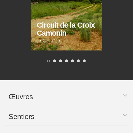
Circuit de la Croix
Circ
Camonin
Mar
14 km
·
4h30
10 km
Œuvres
Sentiers