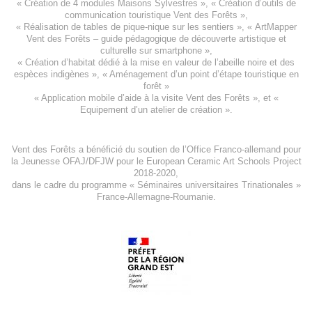
«
Création de 4 modules Maisons Sylvestres
», «
Création d’outils de
communication touristique Vent des Forêts
»,
« Réalisation de tables de pique-nique sur les sentiers », «
ArtMapper
Vent des Forêts
– guide pédagogique de découverte artistique et
culturelle sur smartphone »,
«
Création d’habitat dédié à la mise en valeur de l’abeille noire et des
espèces indigène
s », «
Aménagement d’un point d’étape touristique en
forêt
»
«
Application mobile d’aide à la visite Vent des Forêts
», et «
Equipement d’un atelier de création
».
Vent des Forêts a bénéficié du soutien de l’Office Franco-allemand pour
la Jeunesse
OFAJ/DFJW
pour le
European Ceramic Art Schools Project
2018-2020
,
dans le cadre du programme « Séminaires universitaires Trinationales »
France-Allemagne-Roumanie.