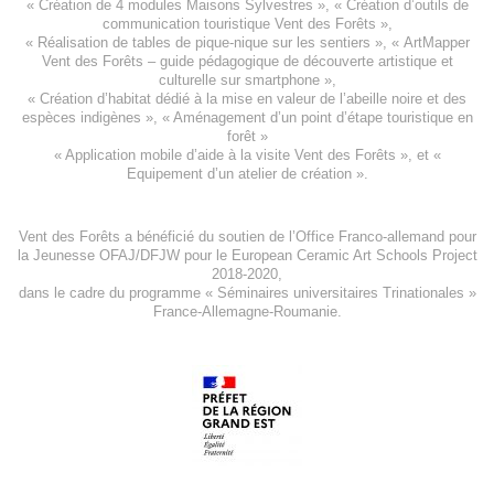
«
Création de 4 modules Maisons Sylvestres
», «
Création d’outils de
communication touristique Vent des Forêts
»,
« Réalisation de tables de pique-nique sur les sentiers », «
ArtMapper
Vent des Forêts
– guide pédagogique de découverte artistique et
culturelle sur smartphone »,
«
Création d’habitat dédié à la mise en valeur de l’abeille noire et des
espèces indigène
s », «
Aménagement d’un point d’étape touristique en
forêt
»
«
Application mobile d’aide à la visite Vent des Forêts
», et «
Equipement d’un atelier de création
».
Vent des Forêts a bénéficié du soutien de l’Office Franco-allemand pour
la Jeunesse
OFAJ/DFJW
pour le
European Ceramic Art Schools Project
2018-2020
,
dans le cadre du programme « Séminaires universitaires Trinationales »
France-Allemagne-Roumanie.