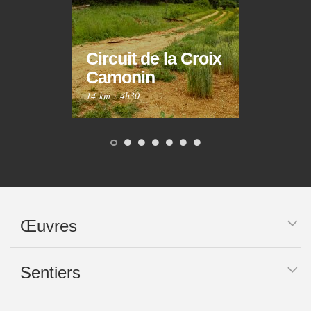
Circuit de la Croix
Circ
Camonin
Mar
14 km
·
4h30
10 km
Œuvres
Sentiers