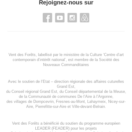
Rejoignez-nous sur
Vent des Forêts, labellisé par le ministère de la Culture ‘Centre d’art
contemporain d’intérêt national’, est membre de
la Société des
Nouveaux Commanditaires
Avec le soutien de l’
Etat – direction régionale des affaires cuturelles
Grand Est
,
du
Conseil régional Grand Est
, du
Conseil départemental de la Meuse
,
de la
Communauté de communes De l’Aire à l’Argonne
,
des villages de
Dompcevrin
,
Fresnes-au-Mont
,
Lahaymeix
,
Nicey-sur-
Aire
,
Pierrefitte-sur-Aire
et
Ville-devant-Belrain
.
Vent des Forêts a bénéficié du soutien du programme européen
LEADER (FEADER)
pour les projets